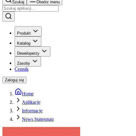
Szukaj
Otwórz menu
Produkt
Katalog
Deweloperzy
Zasoby
Cennik
Zaloguj się
Home
Aplikacje
Informacje
News Statesman