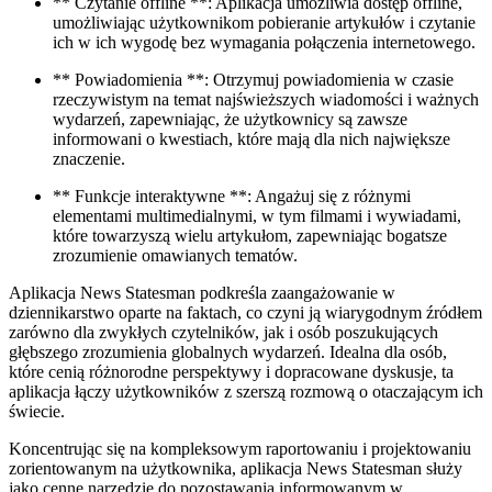
** Czytanie offline **: Aplikacja umożliwia dostęp offline,
umożliwiając użytkownikom pobieranie artykułów i czytanie
ich w ich wygodę bez wymagania połączenia internetowego.
** Powiadomienia **: Otrzymuj powiadomienia w czasie
rzeczywistym na temat najświeższych wiadomości i ważnych
wydarzeń, zapewniając, że użytkownicy są zawsze
informowani o kwestiach, które mają dla nich największe
znaczenie.
** Funkcje interaktywne **: Angażuj się z różnymi
elementami multimedialnymi, w tym filmami i wywiadami,
które towarzyszą wielu artykułom, zapewniając bogatsze
zrozumienie omawianych tematów.
Aplikacja News Statesman podkreśla zaangażowanie w
dziennikarstwo oparte na faktach, co czyni ją wiarygodnym źródłem
zarówno dla zwykłych czytelników, jak i osób poszukujących
głębszego zrozumienia globalnych wydarzeń. Idealna dla osób,
które cenią różnorodne perspektywy i dopracowane dyskusje, ta
aplikacja łączy użytkowników z szerszą rozmową o otaczającym ich
świecie.
Koncentrując się na kompleksowym raportowaniu i projektowaniu
zorientowanym na użytkownika, aplikacja News Statesman służy
jako cenne narzędzie do pozostawania informowanym w