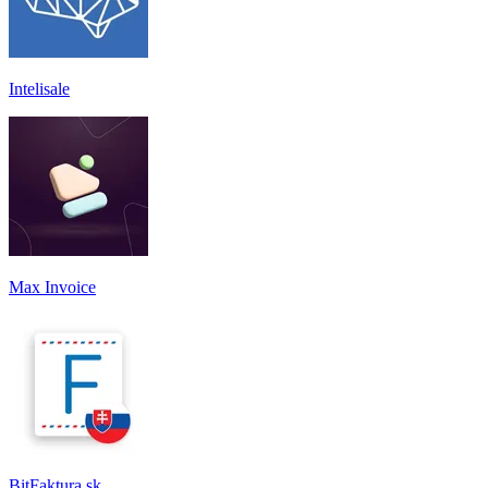
Intelisale
Max Invoice
BitFaktura.sk