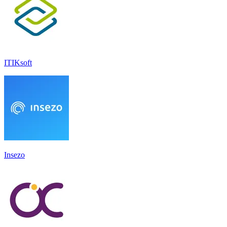
ITIKsoft
Insezo