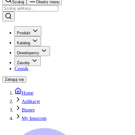
Szukaj
Otwórz menu
Produkt
Katalog
Deweloperzy
Zasoby
Cennik
Zaloguj się
Home
Aplikacje
Biznes
My Innocom