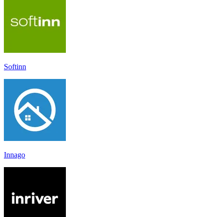
Softinn
Innago