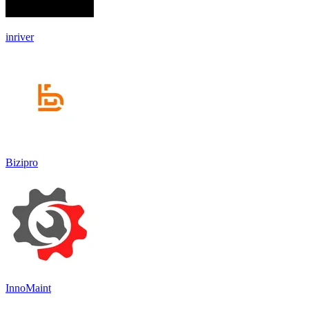
inriver
Bizipro
InnoMaint