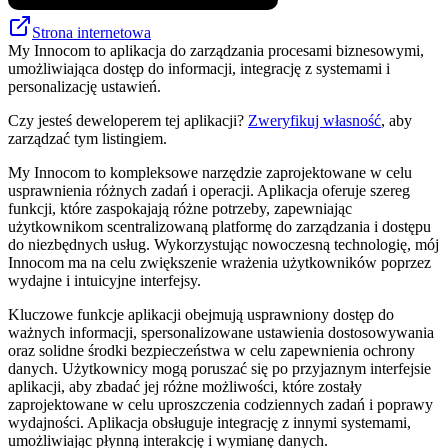
Strona internetowa
My Innocom to aplikacja do zarządzania procesami biznesowymi,
umożliwiająca dostęp do informacji, integrację z systemami i
personalizację ustawień.
Czy jesteś deweloperem tej aplikacji?
Zweryfikuj własność
, aby
zarządzać tym listingiem.
My Innocom to kompleksowe narzędzie zaprojektowane w celu
usprawnienia różnych zadań i operacji. Aplikacja oferuje szereg
funkcji, które zaspokajają różne potrzeby, zapewniając
użytkownikom scentralizowaną platformę do zarządzania i dostępu
do niezbędnych usług. Wykorzystując nowoczesną technologię, mój
Innocom ma na celu zwiększenie wrażenia użytkowników poprzez
wydajne i intuicyjne interfejsy.
Kluczowe funkcje aplikacji obejmują usprawniony dostęp do
ważnych informacji, spersonalizowane ustawienia dostosowywania
oraz solidne środki bezpieczeństwa w celu zapewnienia ochrony
danych. Użytkownicy mogą poruszać się po przyjaznym interfejsie
aplikacji, aby zbadać jej różne możliwości, które zostały
zaprojektowane w celu uproszczenia codziennych zadań i poprawy
wydajności. Aplikacja obsługuje integrację z innymi systemami,
umożliwiając płynną interakcję i wymianę danych.