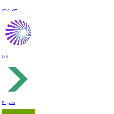
InvoCom
IFS
Engynn