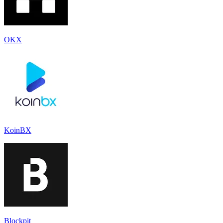
OKX
KoinBX
Blockpit