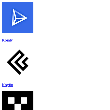
Koinly
Koyfin