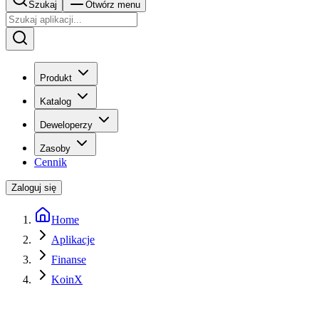
Szukaj
Otwórz menu
Produkt
Katalog
Deweloperzy
Zasoby
Cennik
Zaloguj się
Home
Aplikacje
Finanse
KoinX