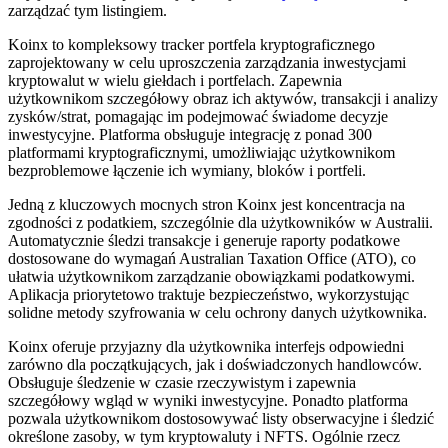
zarządzać tym listingiem.
Koinx to kompleksowy tracker portfela kryptograficznego
zaprojektowany w celu uproszczenia zarządzania inwestycjami
kryptowalut w wielu giełdach i portfelach. Zapewnia
użytkownikom szczegółowy obraz ich aktywów, transakcji i analizy
zysków/strat, pomagając im podejmować świadome decyzje
inwestycyjne. Platforma obsługuje integrację z ponad 300
platformami kryptograficznymi, umożliwiając użytkownikom
bezproblemowe łączenie ich wymiany, bloków i portfeli.
Jedną z kluczowych mocnych stron Koinx jest koncentracja na
zgodności z podatkiem, szczególnie dla użytkowników w Australii.
Automatycznie śledzi transakcje i generuje raporty podatkowe
dostosowane do wymagań Australian Taxation Office (ATO), co
ułatwia użytkownikom zarządzanie obowiązkami podatkowymi.
Aplikacja priorytetowo traktuje bezpieczeństwo, wykorzystując
solidne metody szyfrowania w celu ochrony danych użytkownika.
Koinx oferuje przyjazny dla użytkownika interfejs odpowiedni
zarówno dla początkujących, jak i doświadczonych handlowców.
Obsługuje śledzenie w czasie rzeczywistym i zapewnia
szczegółowy wgląd w wyniki inwestycyjne. Ponadto platforma
pozwala użytkownikom dostosowywać listy obserwacyjne i śledzić
określone zasoby, w tym kryptowaluty i NFTS. Ogólnie rzecz