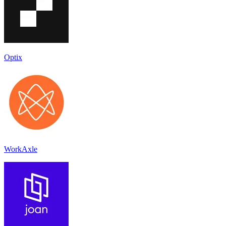
Optix
WorkAxle