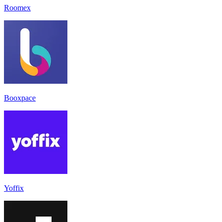
Roomex
Booxpace
Yoffix