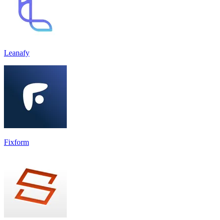
Leanafy
Fixform