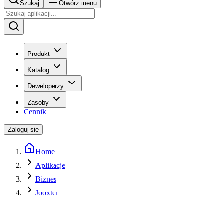
Szukaj
Otwórz menu
Produkt
Katalog
Deweloperzy
Zasoby
Cennik
Zaloguj się
Home
Aplikacje
Biznes
Jooxter