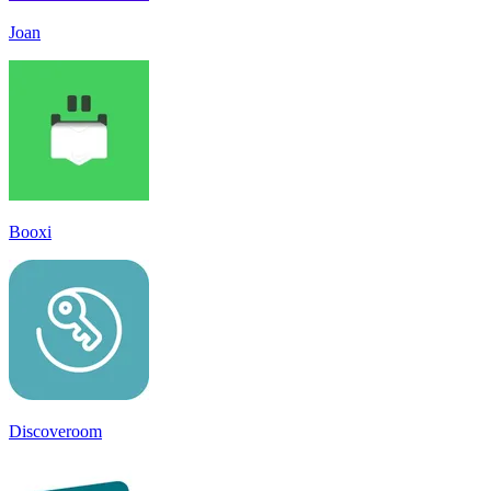
Joan
Booxi
Discoveroom