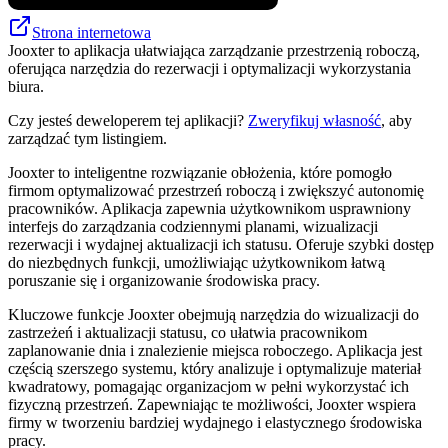
Strona internetowa
Jooxter to aplikacja ułatwiająca zarządzanie przestrzenią roboczą,
oferująca narzędzia do rezerwacji i optymalizacji wykorzystania
biura.
Czy jesteś deweloperem tej aplikacji?
Zweryfikuj własność
, aby
zarządzać tym listingiem.
Jooxter to inteligentne rozwiązanie obłożenia, które pomogło
firmom optymalizować przestrzeń roboczą i zwiększyć autonomię
pracowników. Aplikacja zapewnia użytkownikom usprawniony
interfejs do zarządzania codziennymi planami, wizualizacji
rezerwacji i wydajnej aktualizacji ich statusu. Oferuje szybki dostęp
do niezbędnych funkcji, umożliwiając użytkownikom łatwą
poruszanie się i organizowanie środowiska pracy.
Kluczowe funkcje Jooxter obejmują narzędzia do wizualizacji do
zastrzeżeń i aktualizacji statusu, co ułatwia pracownikom
zaplanowanie dnia i znalezienie miejsca roboczego. Aplikacja jest
częścią szerszego systemu, który analizuje i optymalizuje materiał
kwadratowy, pomagając organizacjom w pełni wykorzystać ich
fizyczną przestrzeń. Zapewniając te możliwości, Jooxter wspiera
firmy w tworzeniu bardziej wydajnego i elastycznego środowiska
pracy.