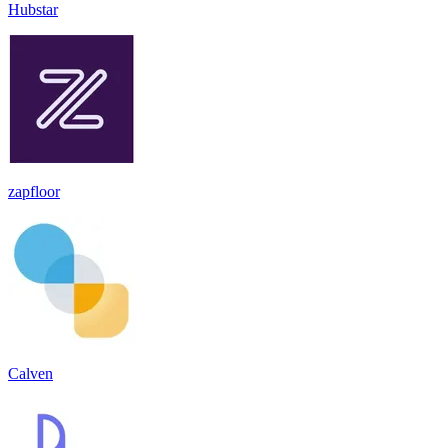
Hubstar
zapfloor
Calven