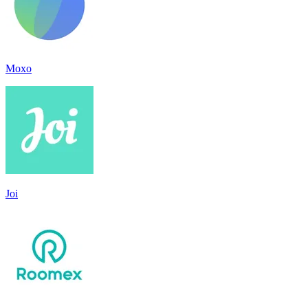
Moxo
Joi