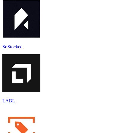
SoStocked
LABL