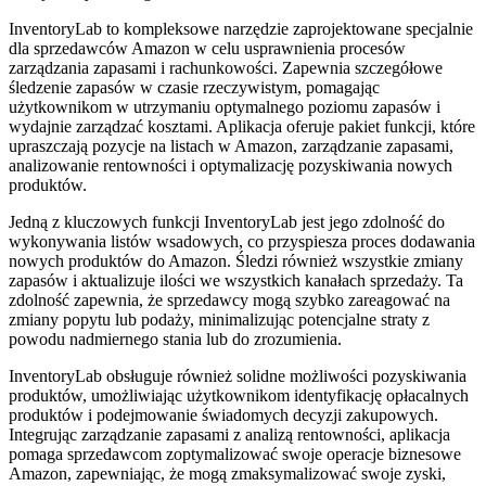
InventoryLab to kompleksowe narzędzie zaprojektowane specjalnie
dla sprzedawców Amazon w celu usprawnienia procesów
zarządzania zapasami i rachunkowości. Zapewnia szczegółowe
śledzenie zapasów w czasie rzeczywistym, pomagając
użytkownikom w utrzymaniu optymalnego poziomu zapasów i
wydajnie zarządzać kosztami. Aplikacja oferuje pakiet funkcji, które
upraszczają pozycje na listach w Amazon, zarządzanie zapasami,
analizowanie rentowności i optymalizację pozyskiwania nowych
produktów.
Jedną z kluczowych funkcji InventoryLab jest jego zdolność do
wykonywania listów wsadowych, co przyspiesza proces dodawania
nowych produktów do Amazon. Śledzi również wszystkie zmiany
zapasów i aktualizuje ilości we wszystkich kanałach sprzedaży. Ta
zdolność zapewnia, że ​​sprzedawcy mogą szybko zareagować na
zmiany popytu lub podaży, minimalizując potencjalne straty z
powodu nadmiernego stania lub do zrozumienia.
InventoryLab obsługuje również solidne możliwości pozyskiwania
produktów, umożliwiając użytkownikom identyfikację opłacalnych
produktów i podejmowanie świadomych decyzji zakupowych.
Integrując zarządzanie zapasami z analizą rentowności, aplikacja
pomaga sprzedawcom zoptymalizować swoje operacje biznesowe
Amazon, zapewniając, że mogą zmaksymalizować swoje zyski,