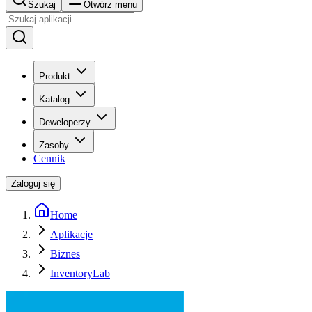
Szukaj
Otwórz menu
Produkt
Katalog
Deweloperzy
Zasoby
Cennik
Zaloguj się
Home
Aplikacje
Biznes
InventoryLab