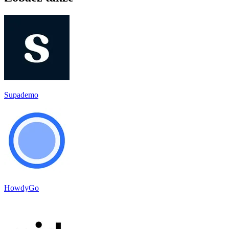
Supademo
HowdyGo