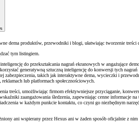
ws
wne dema produktów, przewodniki i blogi, ułatwiając tworzenie treści d
ądzać tym listingiem.
ą inteligencję do przekształcania nagrań ekranowych w angażujące d
rzystać generatywną sztuczną inteligencję do konwersji tych nagrań n
ej zabezpieczenia, takich jak interaktywne dema, wycieczki i przewo
ch, reklamach lub platformach społecznościowych.
ia treści, umożliwiając firmom efektywniejsze przyciąganie, konwersj
skaźniki zaangażowania śledzenia, zapewniając cenne informacje na te
adczenia w każdym punkcie kontaktu, co czyni go niezbędnym narzędzi
niony ani wspierany przez Hexus ani w żaden sposób oficjalnie z nim