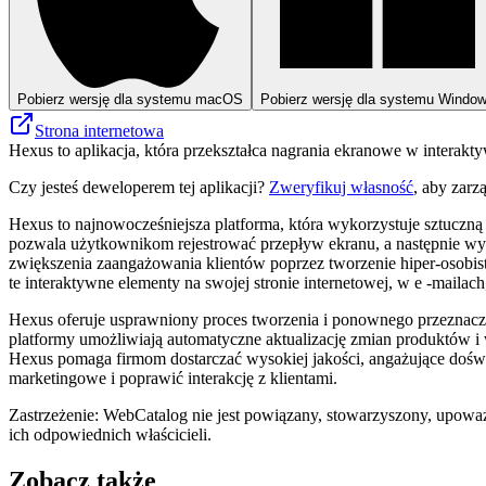
Pobierz wersję dla systemu macOS
Pobierz wersję dla systemu Windo
Strona internetowa
Hexus to aplikacja, która przekształca nagrania ekranowe w interakty
Czy jesteś deweloperem tej aplikacji?
Zweryfikuj własność
, aby zarz
Hexus to najnowocześniejsza platforma, która wykorzystuje sztuczn
pozwala użytkownikom rejestrować przepływ ekranu, a następnie wyko
zwiększenia zaangażowania klientów poprzez tworzenie hiper-osobist
te interaktywne elementy na swojej stronie internetowej, w e -maila
Hexus oferuje usprawniony proces tworzenia i ponownego przeznaczen
platformy umożliwiają automatyczne aktualizację zmian produktów i w
Hexus pomaga firmom dostarczać wysokiej jakości, angażujące doświ
marketingowe i poprawić interakcję z klientami.
Zastrzeżenie: WebCatalog nie jest powiązany, stowarzyszony, upoważ
ich odpowiednich właścicieli.
Zobacz także