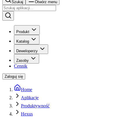
Szukaj
Otwórz menu
Produkt
Katalog
Deweloperzy
Zasoby
Cennik
Zaloguj się
Home
Aplikacje
Produktywność
Hexus