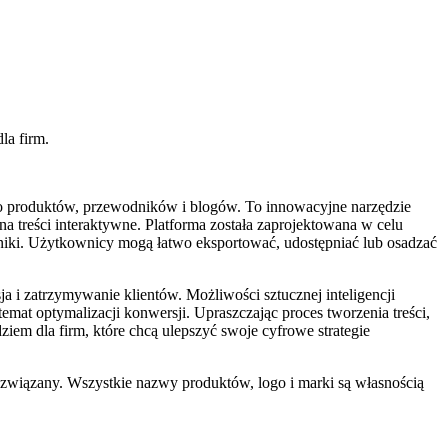
la firm.
emo produktów, przewodników i blogów. To innowacyjne narzędzie
a treści interaktywne. Platforma została zaprojektowana w celu
dniki. Użytkownicy mogą łatwo eksportować, udostępniać lub osadzać
a i zatrzymywanie klientów. Możliwości sztucznej inteligencji
mat optymalizacji konwersji. Upraszczając proces tworzenia treści,
em dla firm, które chcą ulepszyć swoje cyfrowe strategie
 związany. Wszystkie nazwy produktów, logo i marki są własnością