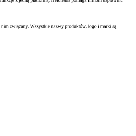
 te funkcje z jedną platformą, Heloleads pomaga firmom usprawnić
z nim związany. Wszystkie nazwy produktów, logo i marki są