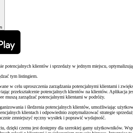
ws
ie potencjalnych klientów i sprzedaży w jednym miejscu, optymalizuj
ądzać tym listingiem.
wane w celu uproszczenia zarządzania potencjalnymi klientami i zwię
twiając przekształcenie potencjalnych klientów na klientów. Aplikacja 
tóre muszą zarządzać potencjalnymi klientami w podróży.
anizowania i śledzenia potencjalnych klientów, umożliwiając użytkow
otencjalnych klientach i odpowiednio zoptymalizować strategie sprzed
cznie zmniejszyć ręczny wysiłek i poprawić wydajność.
yciu, dzięki czemu jest dostępny dla szerokiej gamy użytkowników. Ws