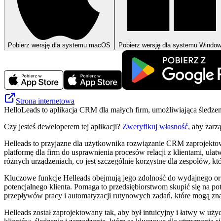
Pobierz wersję dla systemu macOS
Pobierz wersję dla systemu Windo
Strona internetowa
HelloLeads to aplikacja CRM dla małych firm, umożliwiająca śledzen
Czy jesteś deweloperem tej aplikacji?
Zweryfikuj własność
, aby zarz
Helleads to przyjazne dla użytkownika rozwiązanie CRM zaprojekto
platformę dla firm do usprawnienia procesów relacji z klientami, uła
różnych urządzeniach, co jest szczególnie korzystne dla zespołów, k
Kluczowe funkcje Helleads obejmują jego zdolność do wydajnego org
potencjalnego klienta. Pomaga to przedsiębiorstwom skupić się na p
przepływów pracy i automatyzacji rutynowych zadań, które mogą zna
Helleads został zaprojektowany tak, aby był intuicyjny i łatwy w uż