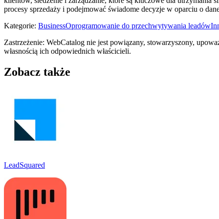
klientów, śledzenie i zarządzanie, które są kluczowe dla utrzymania 
procesy sprzedaży i podejmować świadome decyzje w oparciu o dane
Kategorie
:
Business
Oprogramowanie do przechwytywania leadów
In
Zastrzeżenie: WebCatalog nie jest powiązany, stowarzyszony, upoważ
własnością ich odpowiednich właścicieli.
Zobacz także
LeadSquared