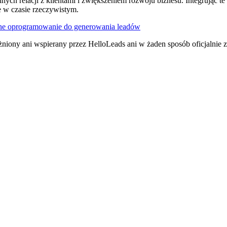
silnych relacji z klientami i zwiększeniem rozwoju biznesu. Integrując
 w czasie rzeczywistym.
ne oprogramowanie do generowania leadów
niony ani wspierany przez HelloLeads ani w żaden sposób oficjalnie 