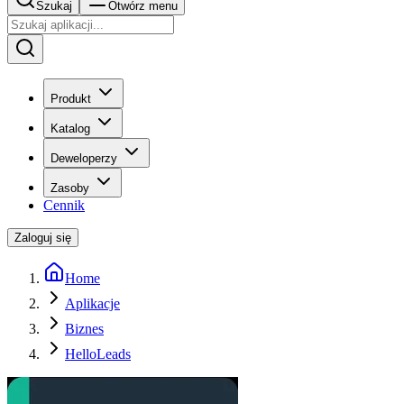
Szukaj
Otwórz menu
Produkt
Katalog
Deweloperzy
Zasoby
Cennik
Zaloguj się
Home
Aplikacje
Biznes
HelloLeads