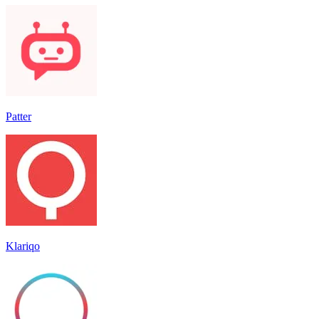
Patter
Klariqo