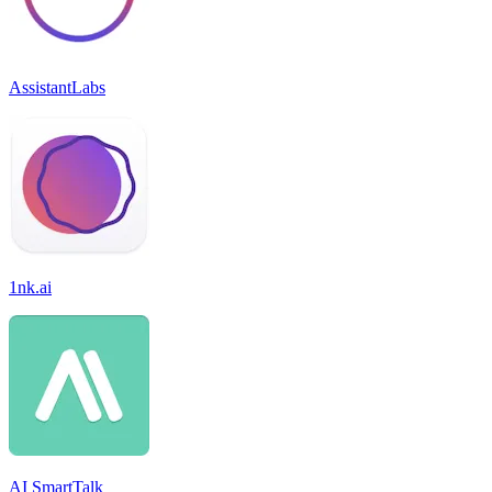
AssistantLabs
1nk.ai
AI SmartTalk