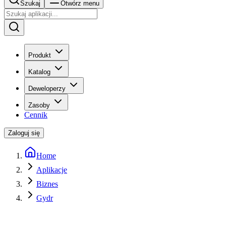
Szukaj
Otwórz menu
Produkt
Katalog
Deweloperzy
Zasoby
Cennik
Zaloguj się
Home
Aplikacje
Biznes
Gydr