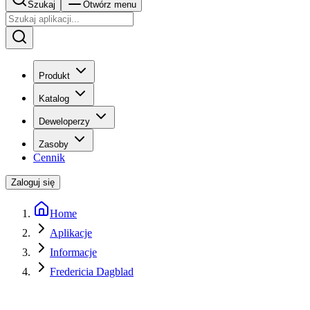
Szukaj
Otwórz menu
Produkt
Katalog
Deweloperzy
Zasoby
Cennik
Zaloguj się
Home
Aplikacje
Informacje
Fredericia Dagblad