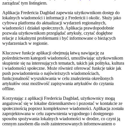
zarządzać tym listingiem.
Aplikacja Fredericia Dagblad zapewnia użytkownikom dostęp do
lokalnych wiadomości i informacji z Fredericii i okolic. Służy jako
cyfrowa platforma do aktualizacji wydarzeń regionalnych,
wiadomości i działań społecznych. Aplikacja prawdopodobnie
pozwala użytkownikom przeglądać artykuły, czytać dogłębne
relacje z lokalnymi problemami i być informowane o bieżących
wydarzeniach w regionie.
Kluczowe funkcje aplikacji obejmują łatwą nawigację za
pośrednictwem kategorii wiadomości, umożliwiając użytkownikom
skupienie się na interesujących tematach, takich jak polityka, kultura
i wiadomości społeczne. Może również oferować funkcje takie jak
push powiadomienia o najświeższych wiadomościach,
funkcjonalność wyszukiwania w celu znalezienia określonych
artykułów oraz możliwość zapisywania artykułów do czytania
offline.
Korzystając z aplikacji Fredericia Dagblad, użytkownicy mogą
angażować się w lokalne dziennikarstwo i pozostać w kontakcie ze
społecznością poprzez kompleksowe wiadomości. Aplikacja została
zaprojektowana w celu zapewnienia wygodnego i dostępnego
sposobu spożywania lokalnych wiadomości w drodze, co czyni ją
cennym zasobem dla osób zainteresowanych informowaniem o