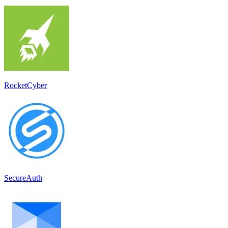
RocketCyber
SecureAuth