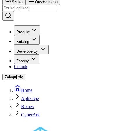
Szukaj
Otwórz menu
Produkt
Katalog
Deweloperzy
Zasoby
Cennik
Zaloguj się
Home
Aplikacje
Biznes
CyberArk