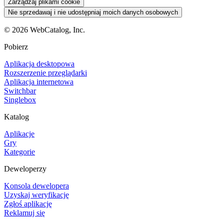
Zarządzaj plikami cookie
Nie sprzedawaj i nie udostępniaj moich danych osobowych
©
2026
WebCatalog, Inc.
Pobierz
Aplikacja desktopowa
Rozszerzenie przeglądarki
Aplikacja internetowa
Switchbar
Singlebox
Katalog
Aplikacje
Gry
Kategorie
Deweloperzy
Konsola dewelopera
Uzyskaj weryfikację
Zgłoś aplikację
Reklamuj się