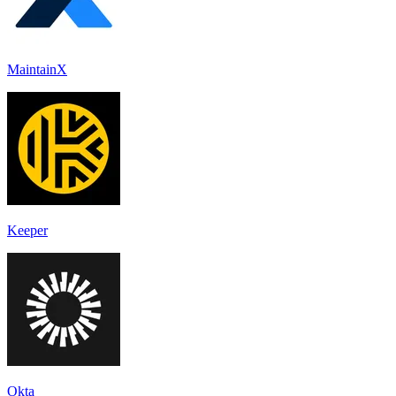
MaintainX
Keeper
Okta