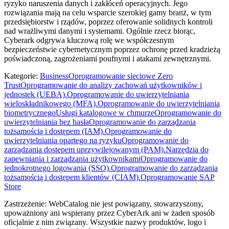
ryzyko naruszenia danych i zakłóceń operacyjnych. Jego
rozwiązania mają na celu wsparcie szerokiej gamy branż, w tym
przedsiębiorstw i rządów, poprzez oferowanie solidnych kontroli
nad wrażliwymi danymi i systemami. Ogólnie rzecz biorąc,
Cyberark odgrywa kluczową rolę we współczesnym
bezpieczeństwie cybernetycznym poprzez ochronę przed kradzieżą
poświadczoną, zagrożeniami poufnymi i atakami zewnętrznymi.
Kategorie
:
Business
Oprogramowanie sieciowe Zero
Trust
Oprogramowanie do analizy zachowań użytkowników i
jednostek (UEBA).
Oprogramowanie do uwierzytelniania
wieloskładnikowego (MFA).
Oprogramowanie do uwierzytelniania
biometrycznego
Usługi katalogowe w chmurze
Oprogramowanie do
uwierzytelniania bez hasła
Oprogramowanie do zarządzania
tożsamością i dostępem (IAM).
Oprogramowanie do
uwierzytelniania opartego na ryzyku
Oprogramowanie do
zarządzania dostępem uprzywilejowanym (PAM).
Narzędzia do
zapewniania i zarządzania użytkownikami
Oprogramowanie do
jednokrotnego logowania (SSO).
Oprogramowanie do zarządzania
tożsamością i dostępem klientów (CIAM).
Oprogramowanie SAP
Store
Zastrzeżenie: WebCatalog nie jest powiązany, stowarzyszony,
upoważniony ani wspierany przez CyberArk ani w żaden sposób
oficjalnie z nim związany. Wszystkie nazwy produktów, logo i