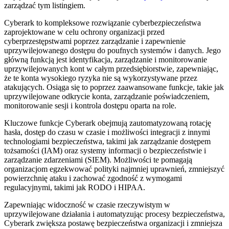
zarządzać tym listingiem.
Cyberark to kompleksowe rozwiązanie cyberbezpieczeństwa
zaprojektowane w celu ochrony organizacji przed
cyberprzestępstwami poprzez zarządzanie i zapewnienie
uprzywilejowanego dostępu do poufnych systemów i danych. Jego
główną funkcją jest identyfikacja, zarządzanie i monitorowanie
uprzywilejowanych kont w całym przedsiębiorstwie, zapewniając,
że te konta wysokiego ryzyka nie są wykorzystywane przez
atakujących. Osiąga się to poprzez zaawansowane funkcje, takie jak
uprzywilejowane odkrycie konta, zarządzanie poświadczeniem,
monitorowanie sesji i kontrola dostępu oparta na role.
Kluczowe funkcje Cyberark obejmują zautomatyzowaną rotację
hasła, dostęp do czasu w czasie i możliwości integracji z innymi
technologiami bezpieczeństwa, takimi jak zarządzanie dostępem
tożsamości (IAM) oraz systemy informacji o bezpieczeństwie i
zarządzanie zdarzeniami (SIEM). Możliwości te pomagają
organizacjom egzekwować polityki najmniej uprawnień, zmniejszyć
powierzchnię ataku i zachować zgodność z wymogami
regulacyjnymi, takimi jak RODO i HIPAA.
Zapewniając widoczność w czasie rzeczywistym w
uprzywilejowane działania i automatyzując procesy bezpieczeństwa,
Cyberark zwiększa postawę bezpieczeństwa organizacji i zmniejsza