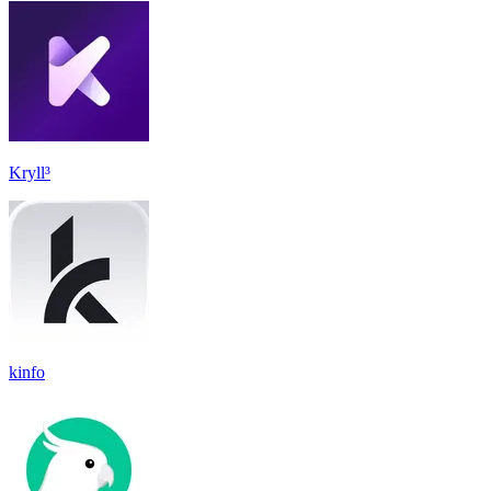
Kryll³
kinfo