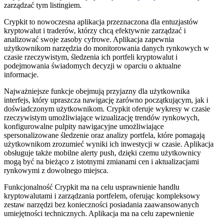
zarządzać tym listingiem.
Crypkit to nowoczesna aplikacja przeznaczona dla entuzjastów
kryptowalut i traderów, którzy chcą efektywnie zarządzać i
analizować swoje zasoby cyfrowe. Aplikacja zapewnia
użytkownikom narzędzia do monitorowania danych rynkowych w
czasie rzeczywistym, śledzenia ich portfeli kryptowalut i
podejmowania świadomych decyzji w oparciu o aktualne
informacje.
Najważniejsze funkcje obejmują przyjazny dla użytkownika
interfejs, który upraszcza nawigację zarówno początkującym, jak i
doświadczonym użytkownikom. Crypkit oferuje wykresy w czasie
rzeczywistym umożliwiające wizualizację trendów rynkowych,
konfigurowalne pulpity nawigacyjne umożliwiające
spersonalizowane śledzenie oraz analizy portfela, które pomagają
użytkownikom zrozumieć wyniki ich inwestycji w czasie. Aplikacja
obsługuje także mobilne alerty push, dzięki czemu użytkownicy
mogą być na bieżąco z istotnymi zmianami cen i aktualizacjami
rynkowymi z dowolnego miejsca.
Funkcjonalność Crypkit ma na celu usprawnienie handlu
kryptowalutami i zarządzania portfelem, oferując kompleksowy
zestaw narzędzi bez konieczności posiadania zaawansowanych
umiejętności technicznych. Aplikacja ma na celu zapewnienie