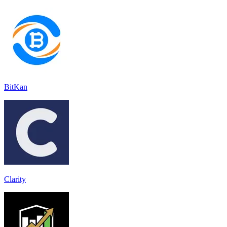
BitKan
Clarity