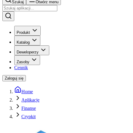
Szukaj
Otwórz menu
Produkt
Katalog
Deweloperzy
Zasoby
Cennik
Zaloguj się
Home
Aplikacje
Finanse
Crypkit