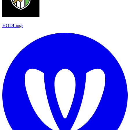
HODLings