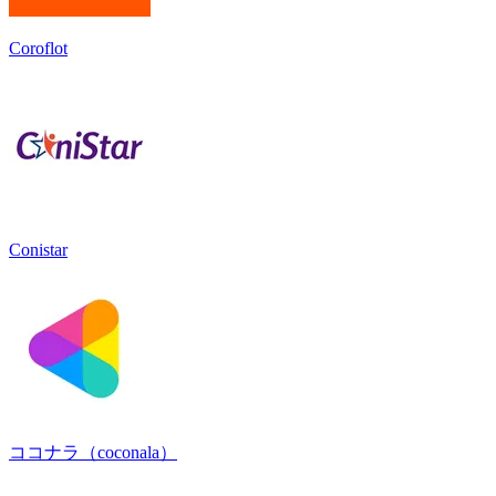
Coroflot
Conistar
ココナラ（coconala）