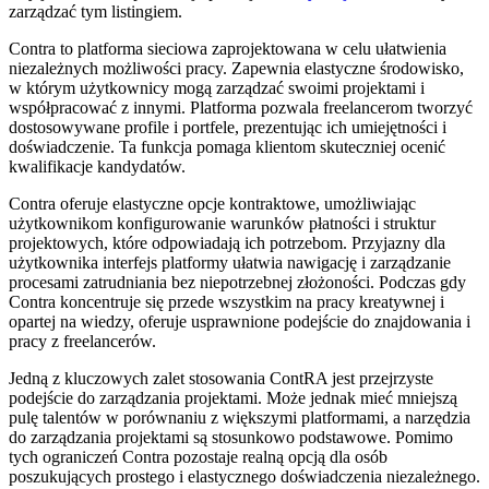
zarządzać tym listingiem.
Contra to platforma sieciowa zaprojektowana w celu ułatwienia
niezależnych możliwości pracy. Zapewnia elastyczne środowisko,
w którym użytkownicy mogą zarządzać swoimi projektami i
współpracować z innymi. Platforma pozwala freelancerom tworzyć
dostosowywane profile i portfele, prezentując ich umiejętności i
doświadczenie. Ta funkcja pomaga klientom skuteczniej ocenić
kwalifikacje kandydatów.
Contra oferuje elastyczne opcje kontraktowe, umożliwiając
użytkownikom konfigurowanie warunków płatności i struktur
projektowych, które odpowiadają ich potrzebom. Przyjazny dla
użytkownika interfejs platformy ułatwia nawigację i zarządzanie
procesami zatrudniania bez niepotrzebnej złożoności. Podczas gdy
Contra koncentruje się przede wszystkim na pracy kreatywnej i
opartej na wiedzy, oferuje usprawnione podejście do znajdowania i
pracy z freelancerów.
Jedną z kluczowych zalet stosowania ContRA jest przejrzyste
podejście do zarządzania projektami. Może jednak mieć mniejszą
pulę talentów w porównaniu z większymi platformami, a narzędzia
do zarządzania projektami są stosunkowo podstawowe. Pomimo
tych ograniczeń Contra pozostaje realną opcją dla osób
poszukujących prostego i elastycznego doświadczenia niezależnego.