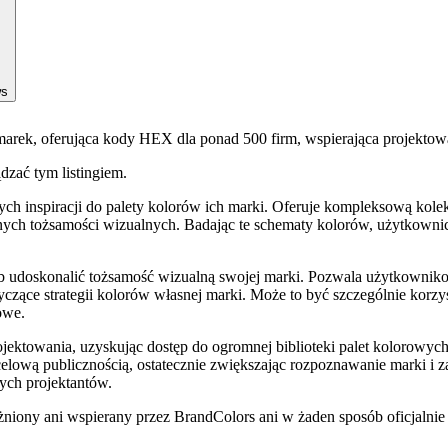
ws
 marek, oferująca kody HEX dla ponad 500 firm, wspierająca projektow
ądzać tym listingiem.
ych inspiracji do palety kolorów ich marki. Oferuje kompleksową kole
nych tożsamości wizualnych. Badając te schematy kolorów, użytkowni
 lub udoskonalić tożsamość wizualną swojej marki. Pozwala użytkowni
ce strategii kolorów własnej marki. Może to być szczególnie korzyst
owe.
ektowania, uzyskując dostęp do ogromnej biblioteki palet kolorowych
ową publicznością, ostatecznie zwiększając rozpoznawanie marki i zauf
ych projektantów.
niony ani wspierany przez BrandColors ani w żaden sposób oficjalnie