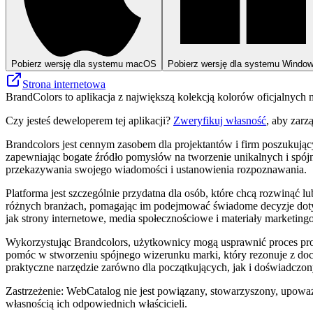
Pobierz wersję dla systemu macOS
Pobierz wersję dla systemu Windo
Strona internetowa
BrandColors to aplikacja z największą kolekcją kolorów oficjalnych
Czy jesteś deweloperem tej aplikacji?
Zweryfikuj własność
, aby zarz
Brandcolors jest cennym zasobem dla projektantów i firm poszukując
zapewniając bogate źródło pomysłów na tworzenie unikalnych i spój
przekazywania swojego wiadomości i ustanowienia rozpoznawania.
Platforma jest szczególnie przydatna dla osób, które chcą rozwinąć
różnych branżach, pomagając im podejmować świadome decyzje dotyczą
jak strony internetowe, media społecznościowe i materiały marketing
Wykorzystując Brandcolors, użytkownicy mogą usprawnić proces proj
pomóc w stworzeniu spójnego wizerunku marki, który rezonuje z docel
praktyczne narzędzie zarówno dla początkujących, jak i doświadczon
Zastrzeżenie: WebCatalog nie jest powiązany, stowarzyszony, upoważ
własnością ich odpowiednich właścicieli.