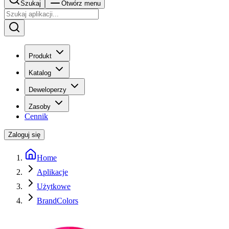
Szukaj
Otwórz menu
Produkt
Katalog
Deweloperzy
Zasoby
Cennik
Zaloguj się
Home
Aplikacje
Użytkowe
BrandColors