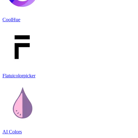
CoolHue
Flatuicolorpicker
AI Colors