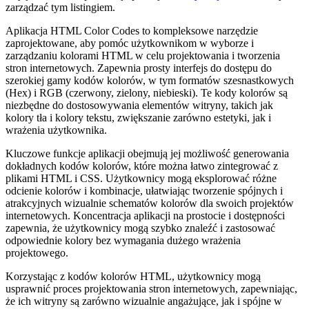
zarządzać tym listingiem.
Aplikacja HTML Color Codes to kompleksowe narzędzie
zaprojektowane, aby pomóc użytkownikom w wyborze i
zarządzaniu kolorami HTML w celu projektowania i tworzenia
stron internetowych. Zapewnia prosty interfejs do dostępu do
szerokiej gamy kodów kolorów, w tym formatów szesnastkowych
(Hex) i RGB (czerwony, zielony, niebieski). Te kody kolorów są
niezbędne do dostosowywania elementów witryny, takich jak
kolory tła i kolory tekstu, zwiększanie zarówno estetyki, jak i
wrażenia użytkownika.
Kluczowe funkcje aplikacji obejmują jej możliwość generowania
dokładnych kodów kolorów, które można łatwo zintegrować z
plikami HTML i CSS. Użytkownicy mogą eksplorować różne
odcienie kolorów i kombinacje, ułatwiając tworzenie spójnych i
atrakcyjnych wizualnie schematów kolorów dla swoich projektów
internetowych. Koncentracja aplikacji na prostocie i dostępności
zapewnia, że ​​użytkownicy mogą szybko znaleźć i zastosować
odpowiednie kolory bez wymagania dużego wrażenia
projektowego.
Korzystając z kodów kolorów HTML, użytkownicy mogą
usprawnić proces projektowania stron internetowych, zapewniając,
że ich witryny są zarówno wizualnie angażujące, jak i spójne w