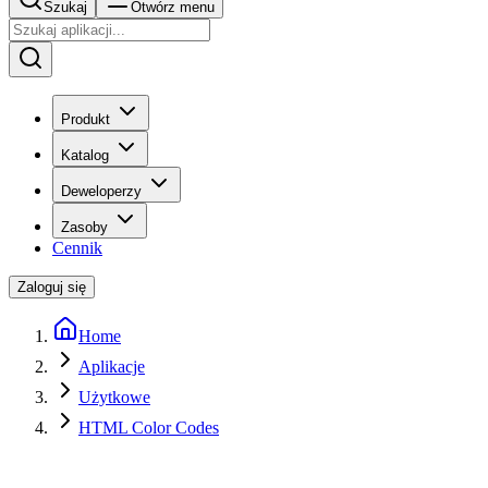
Szukaj
Otwórz menu
Produkt
Katalog
Deweloperzy
Zasoby
Cennik
Zaloguj się
Home
Aplikacje
Użytkowe
HTML Color Codes