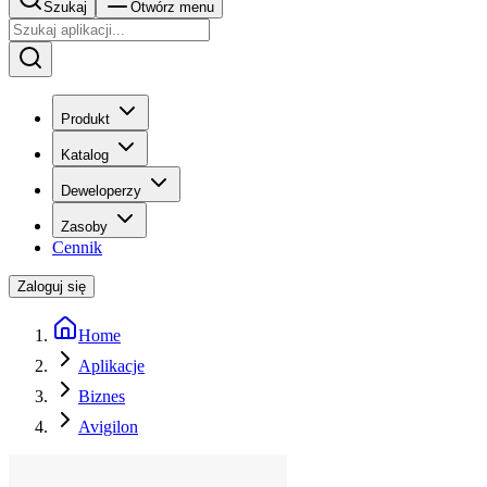
Szukaj
Otwórz menu
Produkt
Katalog
Deweloperzy
Zasoby
Cennik
Zaloguj się
Home
Aplikacje
Biznes
Avigilon