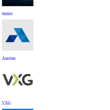
monuv
Azavista
VXG