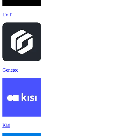
LVT
Genetec
Kisi