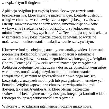
zarządzać tym listingiem.
Aplikacja Avigilon jest częścią kompleksowego rozwiązania
bezpieczeństwa, które integruje nadzór wideo, kontrolę dostępu i
usługi w chmurze w celu zwiększenia operacji bezpieczeństwa.
Oferuje zaawansowane analizy wideo, umożliwiając dokładne
wykrywanie i śledzenie osób i pojazdów przy jednoczesnym
minimalizowaniu fałszywych alarmów. Technologia ta jest osadzona
w kamerach o wysokiej rozdzielczości, zapewniając wydajne
możliwości monitorowania i reakcji w czasie rzeczywistym.
Kluczowe funkcje obejmują autentyczne analizy wideo, które stale
poprawiają dokładność wykrywania w oparciu o informacje
zwrotne od użytkownika oraz bezproblemową integrację z Avigilon
Control Center (ACC) w celu scentralizowanego zarządzania.
Aplikacja obsługuje również zdalny dostęp za pośrednictwem usług
w chmurze, umożliwiając użytkownikom monitorowanie i
zarządzanie systemami bezpieczeństwa z dowolnego miejsca,
korzystając z urządzeń mobilnych lub przeglądarek internetowych.
Ponadto Avigilon zapewnia w chmurze rozwiązania kontroli
dostępu, takie jak Avigilon Alta, które oferują bezpieczne,
skalowalne i bezdotykne metody dostępu, integracja kontroli wideo
i dostępu do lepszej widoczności i zarządzania.
Wykorzystując sztuczną inteligencję i uczenie maszynowe,