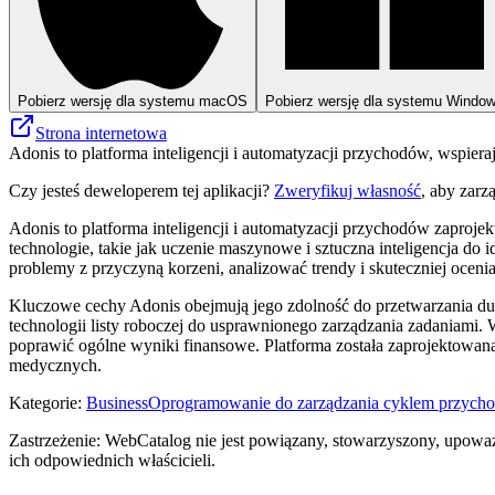
Pobierz wersję dla systemu macOS
Pobierz wersję dla systemu Windo
Strona internetowa
Adonis to platforma inteligencji i automatyzacji przychodów, wspie
Czy jesteś deweloperem tej aplikacji?
Zweryfikuj własność
, aby zarz
Adonis to platforma inteligencji i automatyzacji przychodów zapro
technologie, takie jak uczenie maszynowe i sztuczna inteligencja 
problemy z przyczyną korzeni, analizować trendy i skuteczniej ocen
Kluczowe cechy Adonis obejmują jego zdolność do przetwarzania duż
technologii listy roboczej do usprawnionego zarządzania zadaniami.
poprawić ogólne wyniki finansowe. Platforma została zaprojektowana
medycznych.
Kategorie
:
Business
Oprogramowanie do zarządzania cyklem przych
Zastrzeżenie: WebCatalog nie jest powiązany, stowarzyszony, upoważ
ich odpowiednich właścicieli.