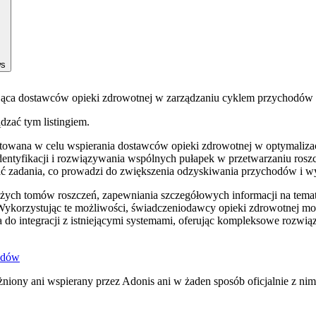
ws
rająca dostawców opieki zdrowotnej w zarządzaniu cyklem przychodów 
ądzać tym listingiem.
jektowana w celu wspierania dostawców opieki zdrowotnej w optymali
do identyfikacji i rozwiązywania wspólnych pułapek w przetwarzaniu 
iać zadania, co prowadzi do zwiększenia odzyskiwania przychodów i wy
ych tomów roszczeń, zapewniania szczegółowych informacji na temat 
 Wykorzystując te możliwości, świadczeniodawcy opieki zdrowotnej mo
 do integracji z istniejącymi systemami, oferując kompleksowe rozwi
odów
niony ani wspierany przez Adonis ani w żaden sposób oficjalnie z ni