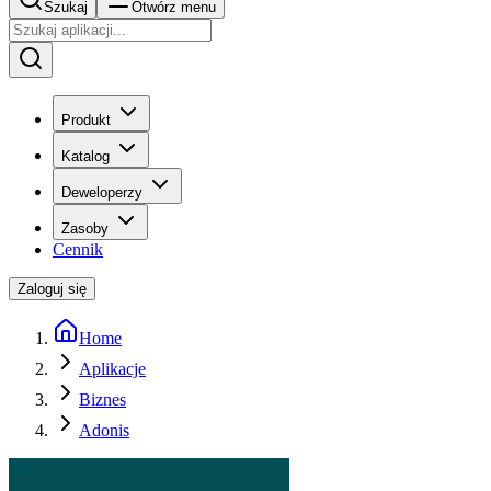
Szukaj
Otwórz menu
Produkt
Katalog
Deweloperzy
Zasoby
Cennik
Zaloguj się
Home
Aplikacje
Biznes
Adonis