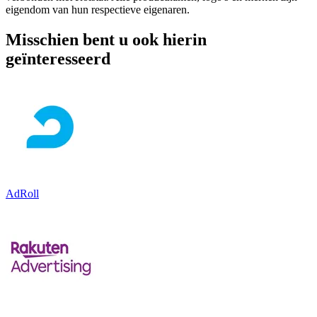
eigendom van hun respectieve eigenaren.
Misschien bent u ook hierin
geïnteresseerd
AdRoll