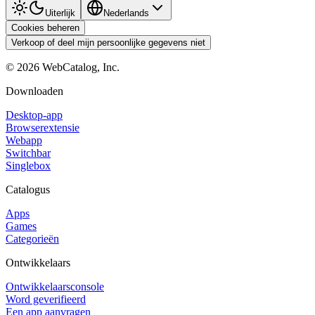
Uiterlijk
Nederlands
Cookies beheren
Verkoop of deel mijn persoonlijke gegevens niet
©
2026
WebCatalog, Inc.
Downloaden
Desktop-app
Browserextensie
Webapp
Switchbar
Singlebox
Catalogus
Apps
Games
Categorieën
Ontwikkelaars
Ontwikkelaarsconsole
Word geverifieerd
Een app aanvragen