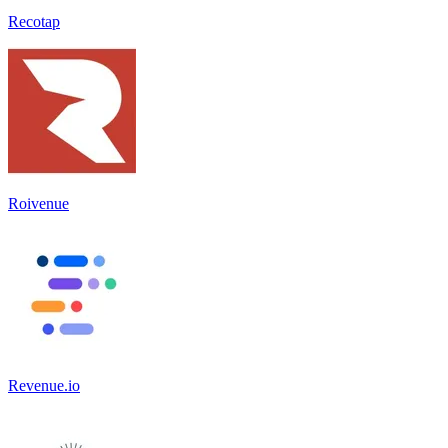
Recotap
Roivenue
Revenue.io