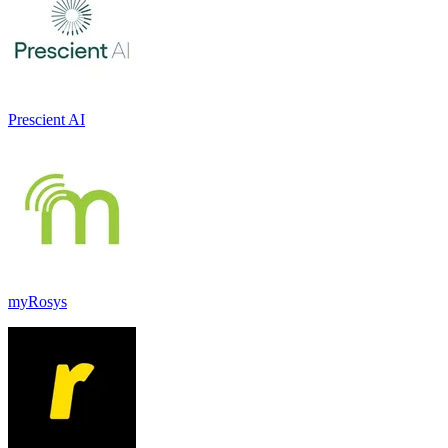
Prescient AI
myRosys