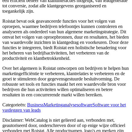
een efficiënt beheer van klantinteracties mogelijk, van leadgeneratie
tot conversie, zodat alle klantgegevens georganiseerd en
toegankelijk zijn.
Roistat bevat ook geavanceerde functies voor het volgen van
oproepen, waarmee bedrijven telefoontjes kunnen controleren en
analyseren als onderdeel van hun algemene marketingstrategie. Dit
omvat het volgen van oproepbronnen, duur en resultaten, het bieden
van waardevolle inzichten in klantgedrag en voorkeuren. Door deze
functies te integreren, biedt Roistat een holistische benadering voor
het beheren van bedrijfsactiviteiten, het verbeteren van de
productiviteit en klantbetrokkenheid.
Over het algemeen is Roistat ontworpen om bedrijven te helpen hun
marketingefficiëntie te verbeteren, klantrelaties te verbeteren en de
groei te stimuleren door gegevensgestuurde besluitvorming. De
robuuste set tools en functies maakt het een waardevolle bron voor
bedrijven die hun activiteiten willen optimaliseren en betere
resultaten in een concurrerende markt willen bereiken.
Categorieën
:
Business
Marketinganalysesoftware
Software voor het
vastleggen van leads
Disclaimer: WebCatalog is niet gelieerd aan, verbonden met,
geautoriseerd door, onderschreven door of op enige wijze officieel
verbonden met Roistat. Alle productnamen, logo's en merken zijn