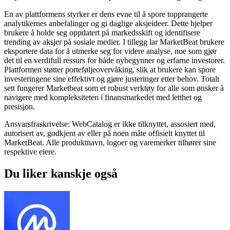
En av plattformens styrker er dens evne til å spore topprangerte
analytikernes anbefalinger og gi daglige aksjeideer. Dette hjelper
brukere å holde seg oppdatert på markedsskift og identifisere
trending av aksjer på sosiale medier. I tillegg lar MarketBeat brukere
eksportere data for å utmerke seg for videre analyse, noe som gjør
det til en verdifull ressurs for både nybegynner og erfarne investorer.
Plattformen støtter porteføljeovervåking, slik at brukere kan spore
investeringene sine effektivt og gjøre justeringer etter behov. Totalt
sett fungerer Marketbeat som et robust verktøy for alle som ønsker å
navigere med kompleksiteten i finansmarkedet med letthet og
presisjon.
Ansvarsfraskrivelse: WebCatalog er ikke tilknyttet, assosiert med,
autorisert av, godkjent av eller på noen måte offisielt knyttet til
MarketBeat. Alle produktnavn, logoer og varemerker tilhører sine
respektive eiere.
Du liker kanskje også