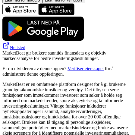
Last ned for macOS
Last ned for Windows
Nettsted
MarketBeat gir brukere sanntids finansdata og objektiv
markedsanalyse for bedre investeringsbeslutninger.
Er du utvikleren av denne appen?
Verifiser eierskapet
for å
administrere denne oppføringen.
MarketBeat er en omfattende plattform designet for å gi brukerne
grundige økonomiske innsikter og verktøy. Det tilbyr en serie
funksjoner som imøtekommer investorer som søker å holde seg
informert om markedstrender, spore aksjeytelse og ta informerte
investeringsbeslutninger. Viktige funksjoner inkluderer
nyhetsoppdateringer i sanntid, analytikervurderinger,
innsidstransaksjoner og inntektsdata for over 20 000 offentlige
selskaper. Brukere kan få tilgang til personlige aksjeideer,
sammenligne porteføljer med markedsindekser og bruke avanserte
aksje screeners for å identifisere potensielle investeringsmuligheter.