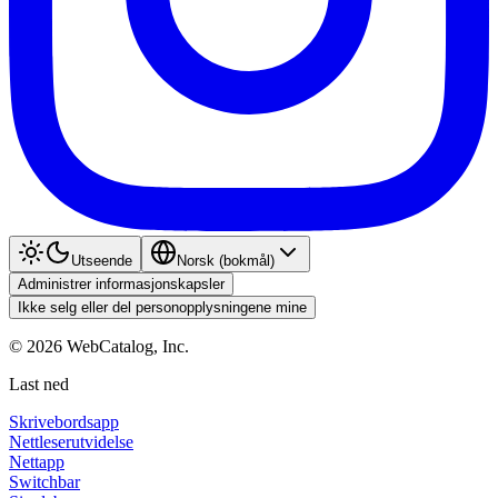
Utseende
Norsk (bokmål)
Administrer informasjonskapsler
Ikke selg eller del personopplysningene mine
©
2026
WebCatalog, Inc.
Last ned
Skrivebordsapp
Nettleserutvidelse
Nettapp
Switchbar