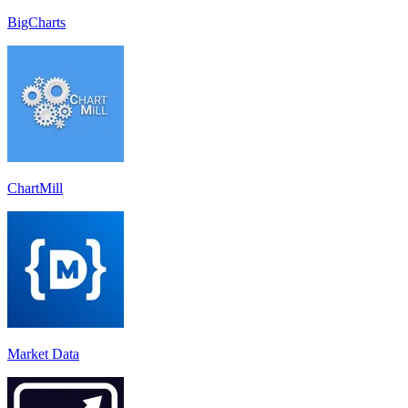
BigCharts
ChartMill
Market Data