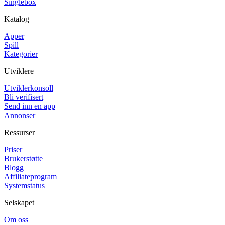
Singlebox
Katalog
Apper
Spill
Kategorier
Utviklere
Utviklerkonsoll
Bli verifisert
Send inn en app
Annonser
Ressurser
Priser
Brukerstøtte
Blogg
Affiliateprogram
Systemstatus
Selskapet
Om oss