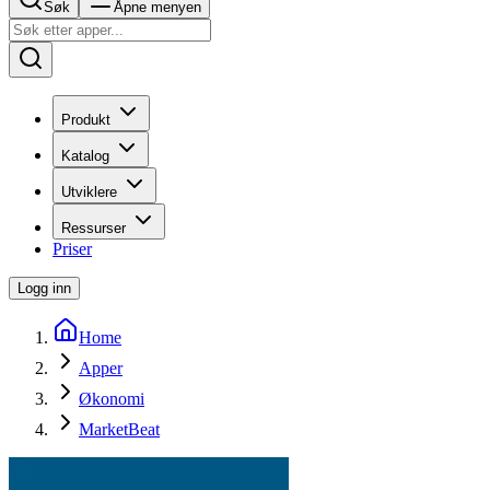
Søk
Åpne menyen
Produkt
Katalog
Utviklere
Ressurser
Priser
Logg inn
Home
Apper
Økonomi
MarketBeat