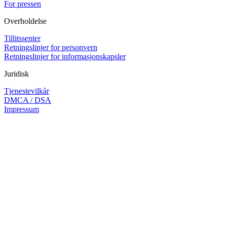
For pressen
Overholdelse
Tillitssenter
Retningslinjer for personvern
Retningslinjer for informasjonskapsler
Juridisk
Tjenestevilkår
DMCA / DSA
Impressum