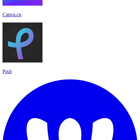
Canva.cn
Pixlr