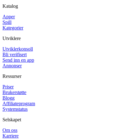
Katalog
Apper
Spill
Kategorier
Utviklere
Utviklerkonsoll
Bli verifisert
Send inn en app
Annonser
Ressurser
Priser
Brukerstøtte
Blogg
Affiliateprogram
Systemstatus
Selskapet
Om oss
Karriere