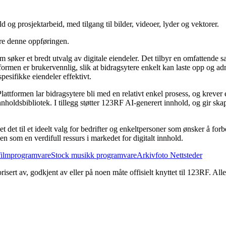
 og prosjektarbeid, med tilgang til bilder, videoer, lyder og vektorer.
ere denne oppføringen.
søker et bredt utvalg av digitale eiendeler. Det tilbyr en omfattende sam
tformen er brukervennlig, slik at bidragsytere enkelt kan laste opp og ad
esifikke eiendeler effektivt.
Plattformen lar bidragsytere bli med en relativt enkel prosess, og krev
nholdsbibliotek. I tillegg støtter 123RF AI-generert innhold, og gir ska
et til et ideelt valg for bedrifter og enkeltpersoner som ønsker å forbe
n som en verdifull ressurs i markedet for digitalt innhold.
filmprogramvare
Stock musikk programvare
Arkivfoto Nettsteder
risert av, godkjent av eller på noen måte offisielt knyttet til 123RF. Al