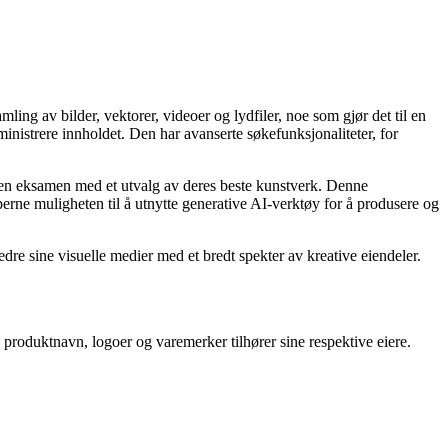
ling av bilder, vektorer, videoer og lydfiler, noe som gjør det til en
ministrere innholdet. Den har avanserte søkefunksjonaliteter, for
er en eksamen med et utvalg av deres beste kunstverk. Denne
perne muligheten til å utnytte generative AI-verktøy for å produsere og
dre sine visuelle medier med et bredt spekter av kreative eiendeler.
le produktnavn, logoer og varemerker tilhører sine respektive eiere.