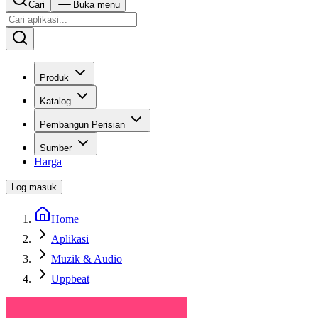
Cari
Buka menu
Produk
Katalog
Pembangun Perisian
Sumber
Harga
Log masuk
Home
Aplikasi
Muzik & Audio
Uppbeat