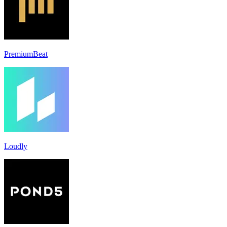
PremiumBeat
Loudly