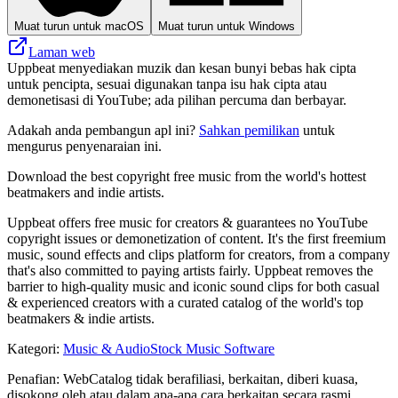
Muat turun untuk macOS
Muat turun untuk Windows
Laman web
Uppbeat menyediakan muzik dan kesan bunyi bebas hak cipta
untuk pencipta, sesuai digunakan tanpa isu hak cipta atau
demonetisasi di YouTube; ada pilihan percuma dan berbayar.
Adakah anda pembangun apl ini?
Sahkan pemilikan
untuk
mengurus penyenaraian ini.
Download the best copyright free music from the world's hottest
beatmakers and indie artists.
Uppbeat offers free music for creators & guarantees no YouTube
copyright issues or demonetization of content. It's the first freemium
music, sound effects and clips platform for creators, from a company
that's also committed to paying artists fairly. Uppbeat removes the
barrier to high-quality music and iconic sound clips for both casual
& experienced creators with a curated catalog of the world's top
beatmakers & indie artists.
Kategori
:
Music & Audio
Stock Music Software
Penafian: WebCatalog tidak berafiliasi, berkaitan, diberi kuasa,
disokong oleh atau dalam apa-apa cara berkaitan secara rasmi