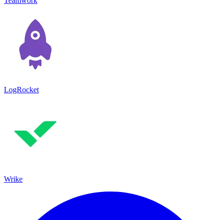
Teamwork
LogRocket
Wrike