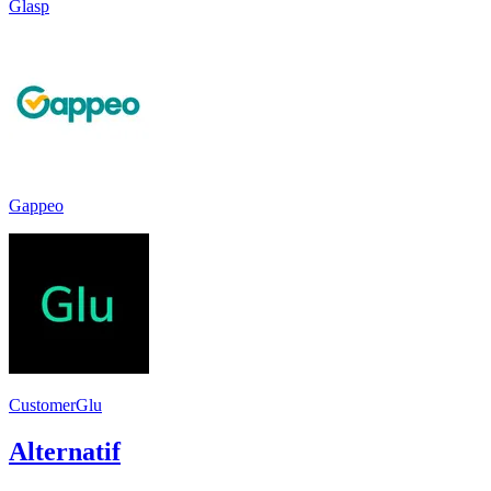
Glasp
Gappeo
CustomerGlu
Alternatif