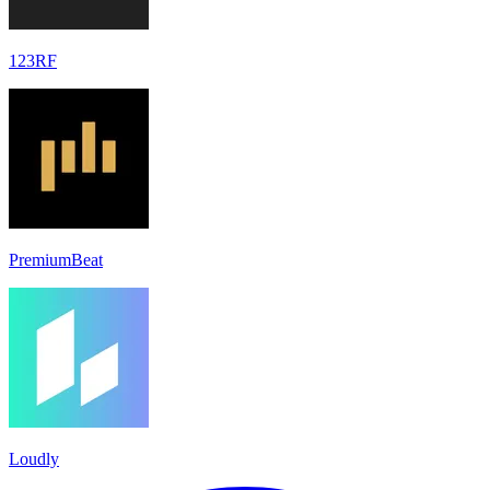
123RF
PremiumBeat
Loudly