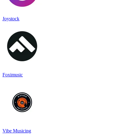
Joystock
Foximusic
Vibe Musicing