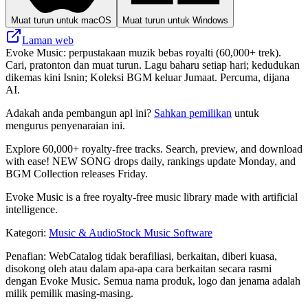
Muat turun untuk macOS
Muat turun untuk Windows
Laman web
Evoke Music: perpustakaan muzik bebas royalti (60,000+ trek).
Cari, pratonton dan muat turun. Lagu baharu setiap hari; kedudukan
dikemas kini Isnin; Koleksi BGM keluar Jumaat. Percuma, dijana
AI.
Adakah anda pembangun apl ini?
Sahkan pemilikan
untuk
mengurus penyenaraian ini.
Explore 60,000+ royalty-free tracks. Search, preview, and download
with ease! NEW SONG drops daily, rankings update Monday, and
BGM Collection releases Friday.
Evoke Music is a free royalty-free music library made with artificial
intelligence.
Kategori
:
Music & Audio
Stock Music Software
Penafian: WebCatalog tidak berafiliasi, berkaitan, diberi kuasa,
disokong oleh atau dalam apa-apa cara berkaitan secara rasmi
dengan Evoke Music. Semua nama produk, logo dan jenama adalah
milik pemilik masing-masing.