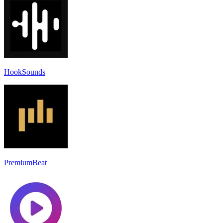
HookSounds
PremiumBeat