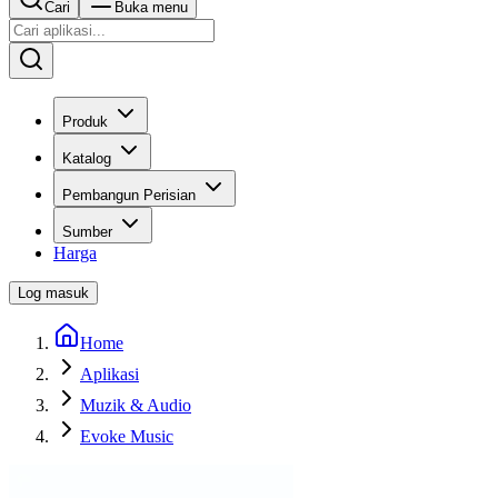
Cari
Buka menu
Produk
Katalog
Pembangun Perisian
Sumber
Harga
Log masuk
Home
Aplikasi
Muzik & Audio
Evoke Music