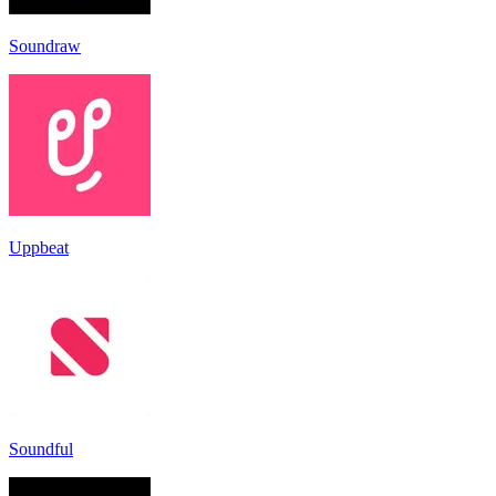
Soundraw
Uppbeat
Soundful