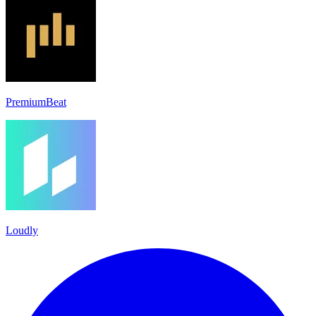
PremiumBeat
Loudly