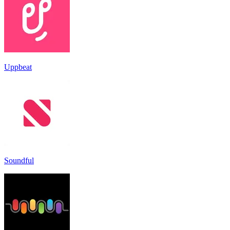
Uppbeat
Soundful