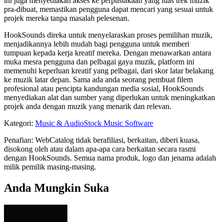
ini juga menyediakan akses ke perpustakaan yang luas trek muzik
pra-dibuat, memastikan pengguna dapat mencari yang sesuai untuk
projek mereka tanpa masalah pelesenan.
HookSounds direka untuk menyelaraskan proses pemilihan muzik,
menjadikannya lebih mudah bagi pengguna untuk memberi
tumpuan kepada kerja kreatif mereka. Dengan menawarkan antara
muka mesra pengguna dan pelbagai gaya muzik, platform ini
memenuhi keperluan kreatif yang pelbagai, dari skor latar belakang
ke muzik latar depan. Sama ada anda seorang pembuat filem
profesional atau pencipta kandungan media sosial, HookSounds
menyediakan alat dan sumber yang diperlukan untuk meningkatkan
projek anda dengan muzik yang menarik dan relevan.
Kategori
:
Music & Audio
Stock Music Software
Penafian: WebCatalog tidak berafiliasi, berkaitan, diberi kuasa,
disokong oleh atau dalam apa-apa cara berkaitan secara rasmi
dengan HookSounds. Semua nama produk, logo dan jenama adalah
milik pemilik masing-masing.
Anda Mungkin Suka