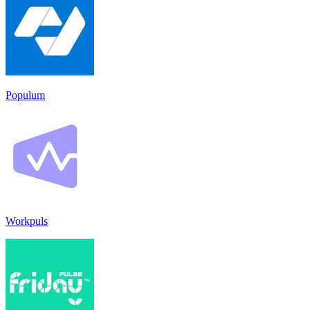
Populum
Workpuls