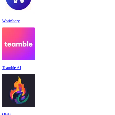
WorkStory
Teamble AI
Okibi