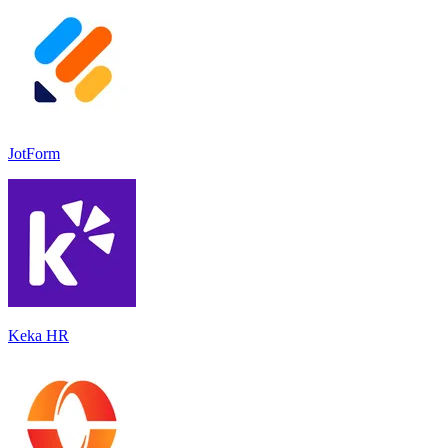
JotForm
Keka HR