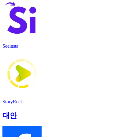
Seeinsta
StoryReel
대안