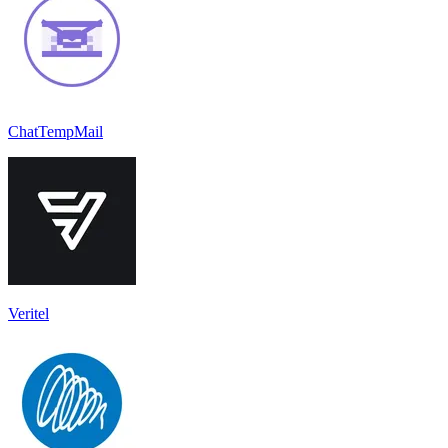
ChatTempMail
Veritel