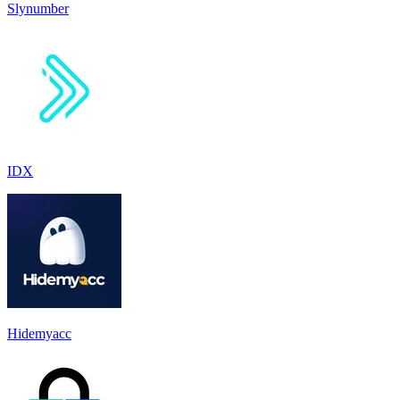
Slynumber
IDX
Hidemyacc