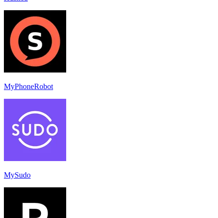
MyPhoneRobot
MySudo