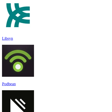
Libsyn
Podbean