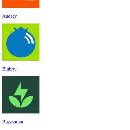
Audacy
Blubrry
Buzzsprout