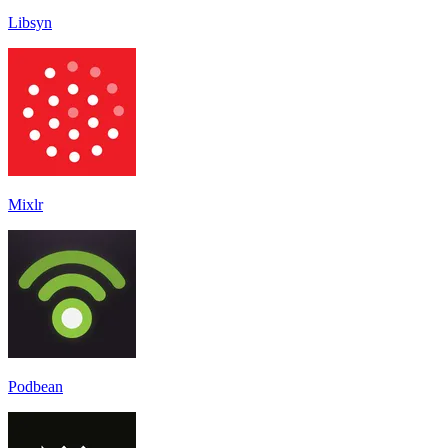
Libsyn
Mixlr
Podbean