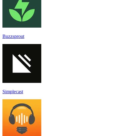
Buzzsprout
Simplecast