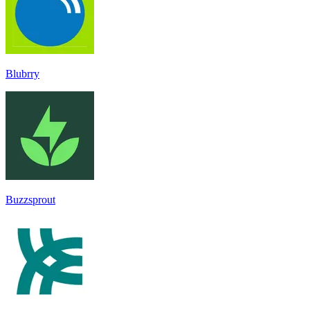
Blubrry
Buzzsprout