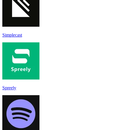
Simplecast
Spreely