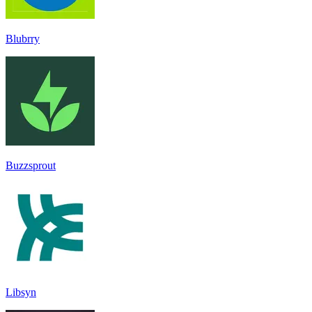
Blubrry
Buzzsprout
Libsyn