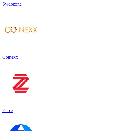
Swapzone
Coinexx
Zurex