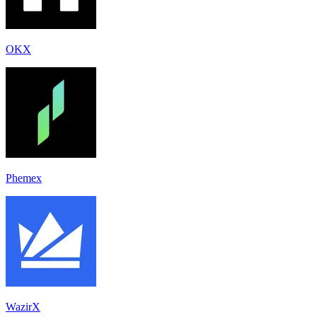
OKX
Phemex
WazirX