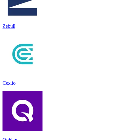
Zebull
Cex.io
Quidax