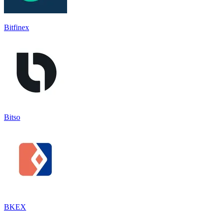
Bitfinex
Bitso
BKEX