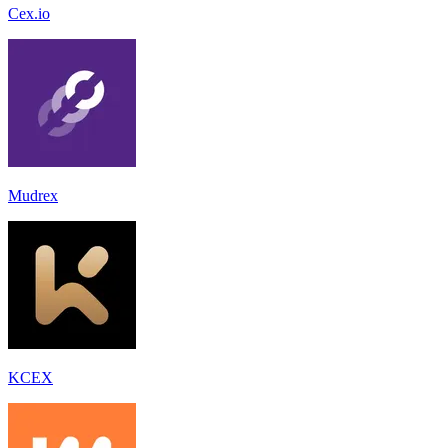
Cex.io
Mudrex
KCEX