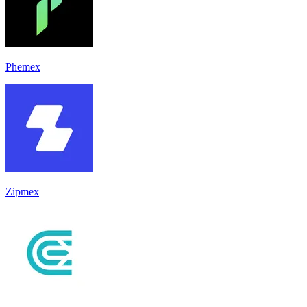
Phemex
Zipmex