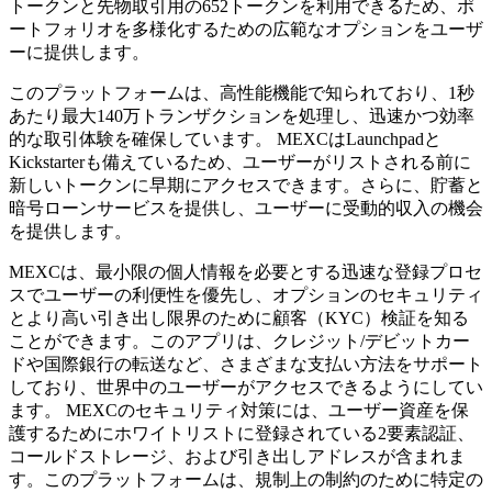
トークンと先物取引用の652トークンを利用できるため、ポ
ートフォリオを多様化するための広範なオプションをユーザ
ーに提供します。
このプラットフォームは、高性能機能で知られており、1秒
あたり最大140万トランザクションを処理し、迅速かつ効率
的な取引体験を確保しています。 MEXCはLaunchpadと
Kickstarterも備えているため、ユーザーがリストされる前に
新しいトークンに早期にアクセスできます。さらに、貯蓄と
暗号ローンサービスを提供し、ユーザーに受動的収入の機会
を提供します。
MEXCは、最小限の個人情報を必要とする迅速な登録プロセ
スでユーザーの利便性を優先し、オプションのセキュリティ
とより高い引き出し限界のために顧客（KYC）検証を知る
ことができます。このアプリは、クレジット/デビットカー
ドや国際銀行の転送など、さまざまな支払い方法をサポート
しており、世界中のユーザーがアクセスできるようにしてい
ます。 MEXCのセキュリティ対策には、ユーザー資産を保
護するためにホワイトリストに登録されている2要素認証、
コールドストレージ、および引き出しアドレスが含まれま
す。このプラットフォームは、規制上の制約のために特定の