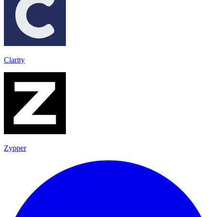
Clarity
Zypper