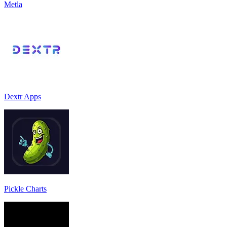
Metla
Dextr Apps
Pickle Charts