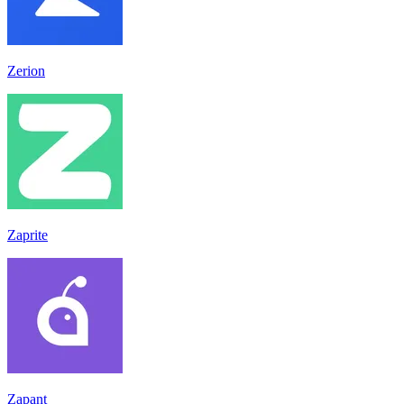
Zerion
Zaprite
Zapant