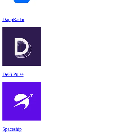
DappRadar
DeFi Pulse
Spaceship