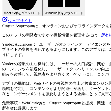
macOS版をダウンロード
Windows版をダウンロード
ウェブサイト
Яндекс Аудиторииは、オンラインおよびオフライ
このアプリの開発者ですか？掲載情報を管理するには、
所有
Yandex Audiencesは、ユーザーがオンラインオー
ブサイトの変換を強化できるようにします。このアプリは、
うにします。
Yandexの聴衆の主な機能には、ユーザーの人口統計、関
のコンテンツを最適化し、ユーザーエクスペリエンスの向上
組みを改善して、視聴者をより良くターゲットにし、コンバ
アプリの機能は、Webサイトの可視性の向上と検索エンジン
領域を特定し、コンテンツがより関連性があり、ターゲットオ
在とエンゲージメントを強化しようとする企業にとって貴重
免責事項：WebCatalogは、Яндекс Аудитор
所有者に帰属します。