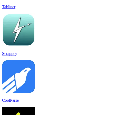
Tabliner
Scrappey
CoolParse