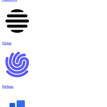
Tiptap
Webtap