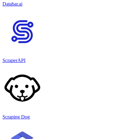
Databar.ai
ScraperAPI
Scraping Dog