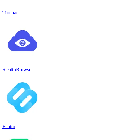
Toolpad
StealthBrowser
Filator