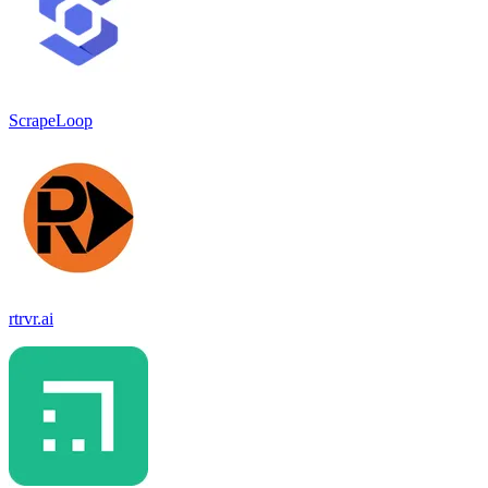
ScrapeLoop
rtrvr.ai