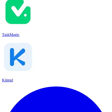
TaskMagic
Kitmul