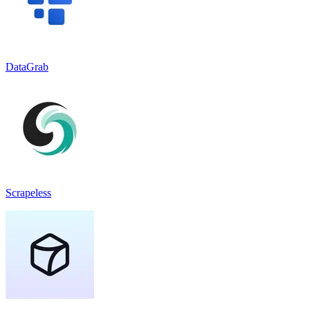
DataGrab
Scrapeless