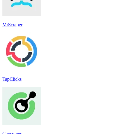
MrScraper
TapClicks
Capsolver