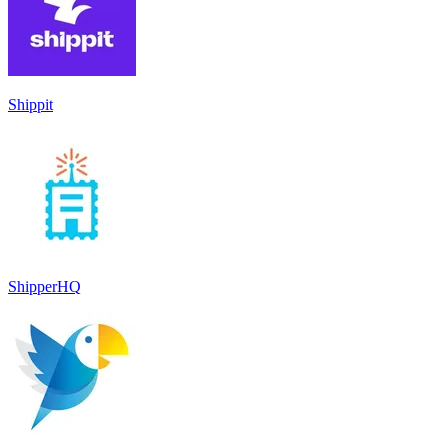
Shippit
ShipperHQ