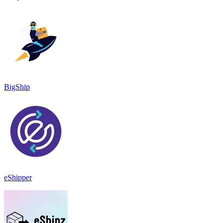
BigShip
eShipper