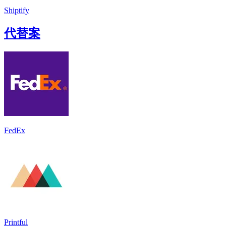
Shiptify
代替案
FedEx
Printful