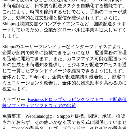
出荷追跡など、日常的な配送タスクを自動化する機能です。
これにより、時間を節約するだけでなく、手動のエラーが減
少し、効率的な注文処理と配信が確保されます。さらに、
Shippoは税関文書やコンプライアンスなど、国際配送をサポ
ートしているため、企業がグローバルに事業を拡大しやすく
します。
Shippoのユーザーフレンドリーなインターフェイスにより、
企業が船内で簡単に搭載できるようになり、配送業務の管理
を迅速に開始できます。また、カスタマイズ可能な配送ラベ
ルの生成と出荷通知を提供し、ビジネスが配送プロセスを通
じて一貫したブランドイメージを維持できるようにします。
全体として、Shippoは、企業が配送業務を最適化し、顧客コ
ミュニケーションを改善し、全体的な物流効率を高めるのに
役立ちます。
カテゴリー
:
Business
ドロップシッピングソフトウェア
配送保
険ソフトウェア
ソフトウェアの出荷
免責事項：WebCatalogは、Shippoと提携、関連、承認、推奨
されておらず、その他いかなる形でも公式に関係していませ
ん。すべての製品名、ロゴ、ブランドは、それぞれの所有者