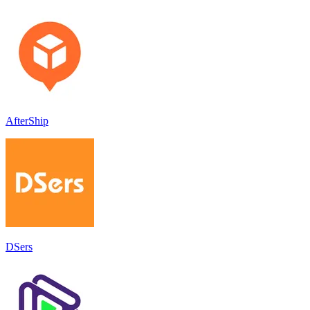
AfterShip
DSers