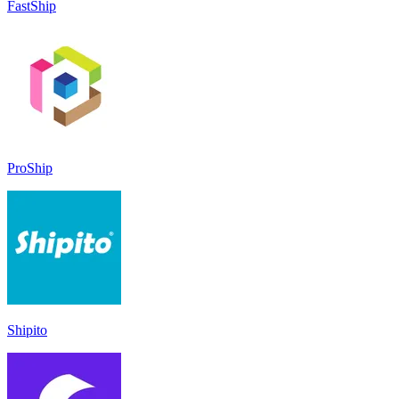
FastShip
ProShip
Shipito