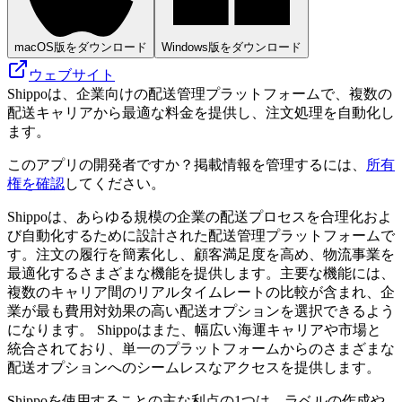
macOS版をダウンロード
Windows版をダウンロード
ウェブサイト
Shippoは、企業向けの配送管理プラットフォームで、複数の
配送キャリアから最適な料金を提供し、注文処理を自動化し
ます。
このアプリの開発者ですか？掲載情報を管理するには、
所有
権を確認
してください。
Shippoは、あらゆる規模の企業の配送プロセスを合理化およ
び自動化するために設計された配送管理プラットフォームで
す。注文の履行を簡素化し、顧客満足度を高め、物流事業を
最適化するさまざまな機能を提供します。主要な機能には、
複数のキャリア間のリアルタイムレートの比較が含まれ、企
業が最も費用対効果の高い配送オプションを選択できるよう
になります。 Shippoはまた、幅広い海運キャリアや市場と
統合されており、単一のプラットフォームからのさまざまな
配送オプションへのシームレスなアクセスを提供します。
Shippoを使用することの主な利点の1つは、ラベルの作成や