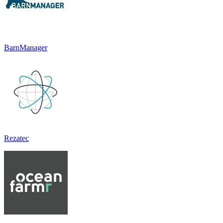
BarnManager
Rezatec