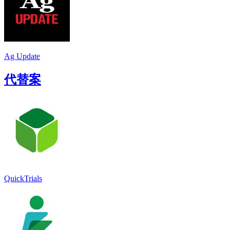
Ag Update
代替案
QuickTrials