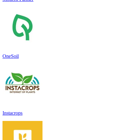
OneSoil
Instacrops