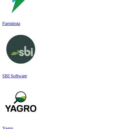
Farminsta
SBI Software
Yagro