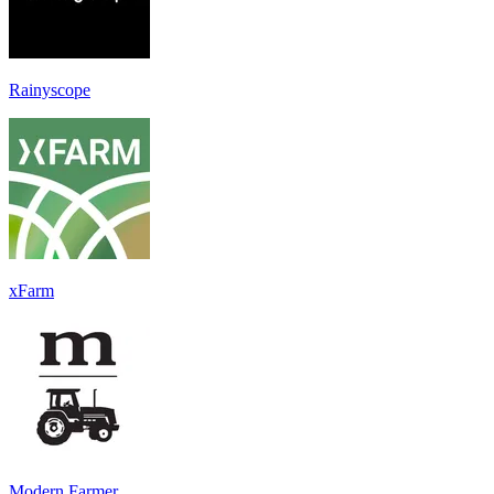
Rainyscope
xFarm
Modern Farmer