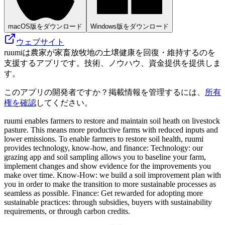
macOS版をダウンロード
Windows版をダウンロード
ウェブサイト
ruumiは農家が家畜放牧地の土壌健康を回復・維持するのを
支援するアプリです。技術、ノウハウ、資金提供を提供しま
す。
このアプリの開発者ですか？掲載情報を管理するには、
所有
権を確認
してください。
ruumi enables farmers to restore and maintain soil heath on livestock
pasture. This means more productive farms with reduced inputs and
lower emissions. To enable farmers to restore soil health, ruumi
provides technology, know-how, and finance: Technology: our
grazing app and soil sampling allows you to baseline your farm,
implement changes and show evidence for the improvements you
make over time. Know-How: we build a soil improvement plan with
you in order to make the transition to more sustainable processes as
seamless as possible. Finance: Get rewarded for adopting more
sustainable practices: through subsidies, buyers with sustainability
requirements, or through carbon credits.