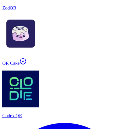
ZodQR
QR Cake
Codex QR