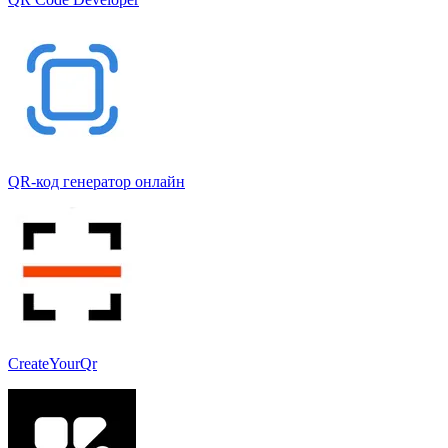
QR-код генератор онлайн
CreateYourQr