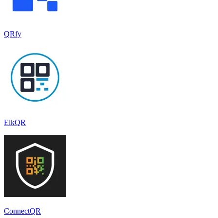
QRfy
ElkQR
ConnectQR