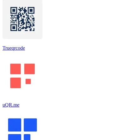
Trueqrcode
uQR.me