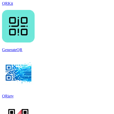
QRKit
GenerateQR
QRiety