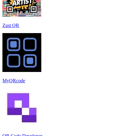
Zust QR
MyQRcode
QR Code Developer