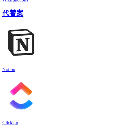
代替案
Notion
ClickUp