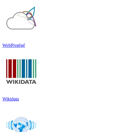
WebProtégé
Wikidata