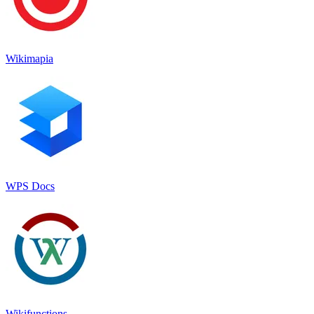
Wikimapia
WPS Docs
Wikifunctions