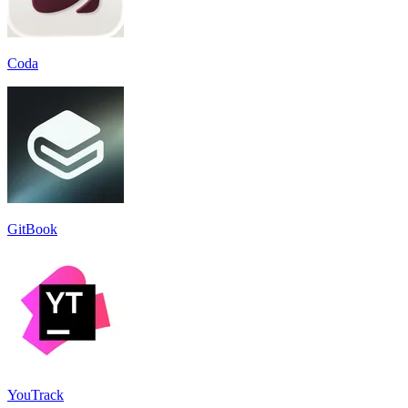
Coda
GitBook
YouTrack