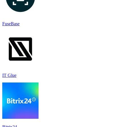
FuseBase
IT Glue
Bitrix24