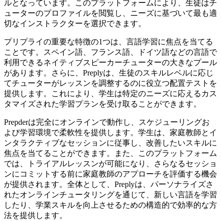
ルとなっています。このプラットフォームにより、生徒はチ
ューターのプロファイルを閲覧し、ニーズに基づいて最も適
切なインストラクターを選択できます。
プリプライの重要な特徴の1つは、言語学習に焦点を当てる
ことです。スペイン語、フランス語、ドイツ語などの言語で
利用できるネイティブスピーカーチューターの大きなプール
があります。さらに、Preplyは、生徒のスキルレベルに応じ
てチューターがレッスンを調整するのに役立つ配置テストを
提供します。これにより、学生は特定のニーズに応えるカス
タマイズされた学習プランを受け取ることができます。
Prepderは完全にオンラインで動作し、スケジューリングお
よび学習環境で柔軟性を提供します。学生は、家庭教師とイ
ンタラクティブなセッションに従事し、改善したいスキルに
焦点を当てることができます。また、このプラットフォーム
では、トライアルレッスンが可能になり、さらなるセッショ
ンにコミットする前に家庭教師のアプローチを評価する機会
が提供されます。全体として、Preplyは、パーソナライズさ
れたオンラインチュータリングを通じて、新しい言語を学習
したり、学業スキルを向上させるための構造的で効率的な方
法を提供します。