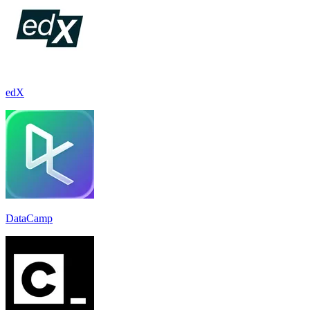
edX
DataCamp