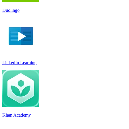
Duolingo
LinkedIn Learnin‪g
Khan Academy