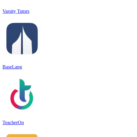
Varsity Tutors
BaseLang
TeacherOn