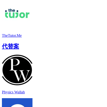
TheTutor.Me
代替案
Physics Wallah