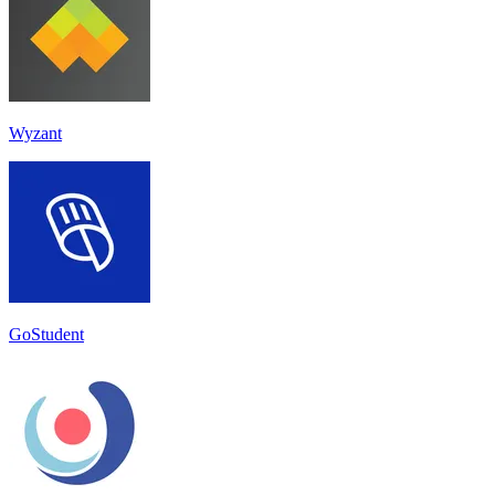
Wyzant
GoStudent