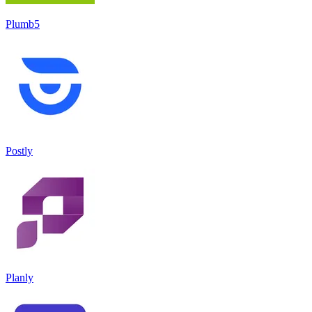
Plumb5
Postly
Planly