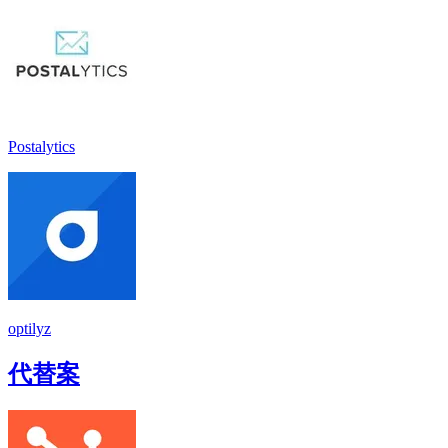
Postalytics
optilyz
代替案