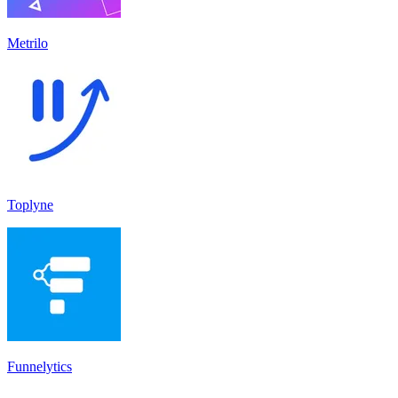
Metrilo
Toplyne
Funnelytics