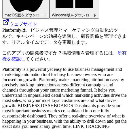
macOS版をダウンロード
Windows版をダウンロード
ウェブサイト
Platformlyは、ビジネス管理とマーケティング自動化のツー
ルで、キャンペーンの効果を追跡し、顧客関係を管理できま
す。リアルタイムでデータを更新します。
このアプリの開発者ですか？掲載情報を管理するには、
所有
権を確認
してください。
Platformly is a powerful yet easy to use business management and
marketing automation tool for busy business owners who are
focused on growth. Platformly makes marketing attribution easy by
precisely tracking interactions across different campaigns and
channels throughout your entire marketing funnel. It helps you
understand in unparalleled detail which marketing activities drive the
most sales, who your most loyal customers are and what drives
growth. BUSINESS DASHBOARDS Dashboards provide your
most important business metrics consolidated into one fully
customizable dashboard. They offer a real-time overview of what is
happening in your business, with the ability to drill down and get the
exact data you need at any given time. LINK TRACKING