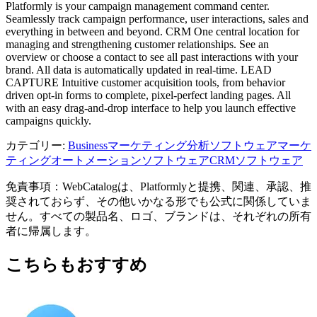
Platformly is your campaign management command center.
Seamlessly track campaign performance, user interactions, sales and
everything in between and beyond. CRM One central location for
managing and strengthening customer relationships. See an
overview or choose a contact to see all past interactions with your
brand. All data is automatically updated in real-time. LEAD
CAPTURE Intuitive customer acquisition tools, from behavior
driven opt-in forms to complete, pixel-perfect landing pages. All
with an easy drag-and-drop interface to help you launch effective
campaigns quickly.
カテゴリー
:
Business
マーケティング分析ソフトウェア
マーケ
ティングオートメーションソフトウェア
CRMソフトウェア
免責事項：WebCatalogは、Platformlyと提携、関連、承認、推
奨されておらず、その他いかなる形でも公式に関係していま
せん。すべての製品名、ロゴ、ブランドは、それぞれの所有
者に帰属します。
こちらもおすすめ