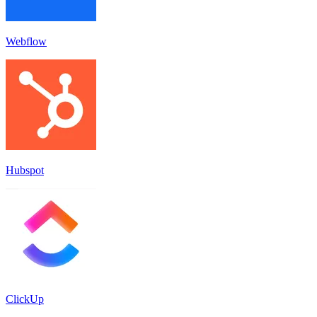
Webflow
Hubspot
ClickUp