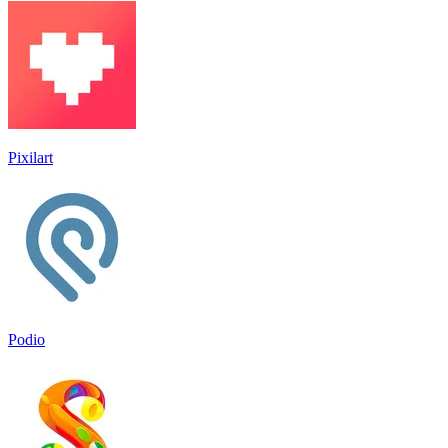
Pixilart
Podio