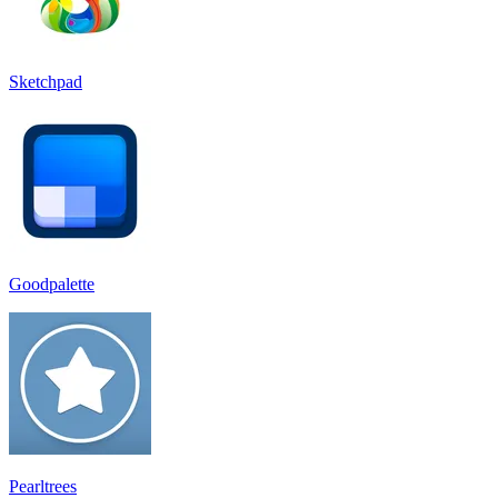
Sketchpad
Goodpalette
Pearltrees