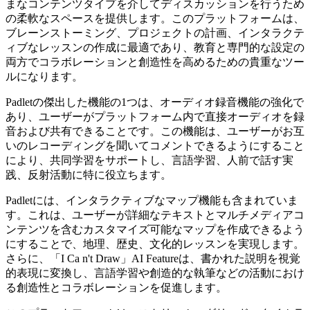
まなコンテンツタイプを介してディスカッションを行うため
の柔軟なスペースを提供します。このプラットフォームは、
ブレーンストーミング、プロジェクトの計画、インタラクテ
ィブなレッスンの作成に最適であり、教育と専門的な設定の
両方でコラボレーションと創造性を高めるための貴重なツー
ルになります。
Padletの傑出した機能の1つは、オーディオ録音機能の強化で
あり、ユーザーがプラットフォーム内で直接オーディオを録
音および共有できることです。この機能は、ユーザーがお互
いのレコーディングを聞いてコメントできるようにすること
により、共同学習をサポートし、言語学習、人前で話す実
践、反射活動に特に役立ちます。
Padletには、インタラクティブなマップ機能も含まれていま
す。これは、ユーザーが詳細なテキストとマルチメディアコ
ンテンツを含むカスタマイズ可能なマップを作成できるよう
にすることで、地理、歴史、文化的レッスンを実現します。
さらに、「I Ca n't Draw」AI Featureは、書かれた説明を視覚
的表現に変換し、言語学習や創造的な執筆などの活動におけ
る創造性とコラボレーションを促進します。