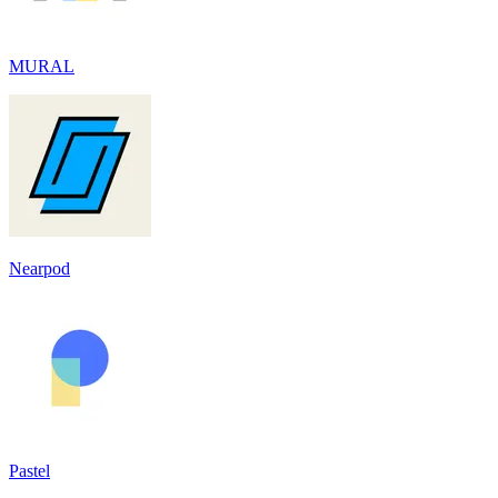
MURAL
Nearpod
Pastel