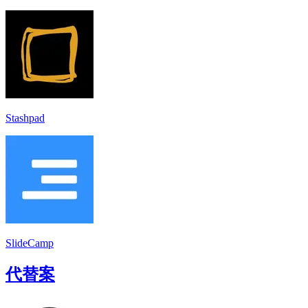
Stashpad
SlideCamp
代替案