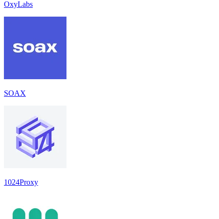
OxyLabs
SOAX
1024Proxy