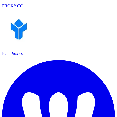
PROXY.CC
PlainProxies