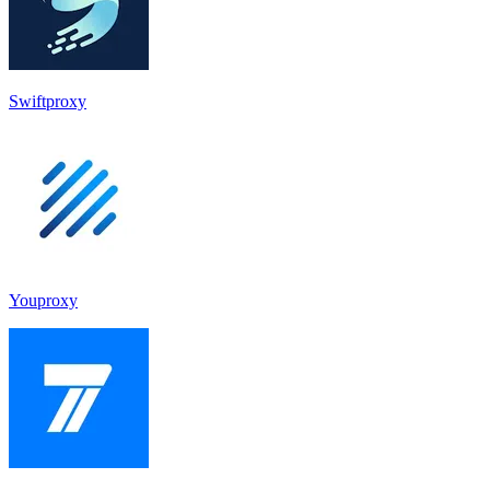
Swiftproxy
Youproxy