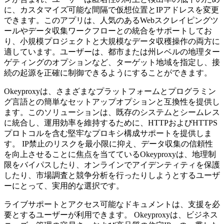
に、カスタマイズ可能な間隔で仮想位置とIPアドレスを変更
できます。このアプリは、人気のあるWebスクレイピングツ
ールやデータ収集ワークフローとの統合をサポートしてお
り、小規模プロジェクトと大規模なデータ収穫操作の両方に
適しています。ユーザーは、都市または州レベルの地理ター
ゲティングのオプションなど、ターゲット地域を指定し、接
続の起源を正確に制御できるようにすることができます。
Okeyproxyは、さまざまなプラットフォームとプログラミン
グ言語との簡単なセットアップオプションと互換性を提供し
ます。このソリューションは、既存のシステムとシームレス
に統合し、運用効率を維持するために、HTTPおよびHTTPS
プロトコルを含む堅牢なプロキシ構成サポートを提供しま
す。 IP禁止のリスクを最小限に抑え、データ収集の信頼性
を向上させることに焦点を当てているOkeyproxyは、地理制
限をバイパスしたり、オンラインでアイデンティティを保護
したり、市場調査と競争分析を行ったりしようとするユーザ
ーにとって、実用的な選択です。
ライブサポートとアクセス可能なドキュメントは、支援を必
要とするユーザーが利用できます。 Okeyproxyは、ビジネス