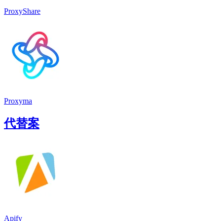
ProxyShare
Proxyma
代替案
Apify