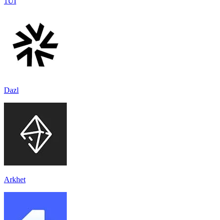
1UI
Dazl
Arkhet