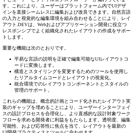
す。これにより、ユーザーはプラットフォーム内でUIデザ
インを直接シームレスに編集および改良できます。自然言語
の入力と視覚的な編集環境を組み合わせることにより、レイ
アウト.DEVは、Webおよびアプリケーション開発に役立つ
レスポンシブでよく組織化されたレイアウトの作成をサポー
トします。
重要な機能は次のとおりです。
平易な言語の説明を正確で編集可能なUIレイアウトコ
ードに変換します。
構造とスタイリングを変更するためのツールを使用し
たリアルタイムコードとレイアウトの視覚化。
統合環境でのレイアウトコンポーネントとスタイルの
管理のサポート。
これらの機能は、概念的計画とコード化されたレイアウト実
装のギャップを埋めることにより、ユーザーインターフェイ
スの設計プロセスを合理化し、より直感的な設計対象ワーク
フローを求める開発者に利益をもたらします。透明度、編集
可能性、および応答性に焦点を当て、レイアウトを最新の
UI開発プラクティスとツールに合わせます。