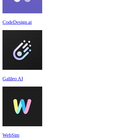
CodeDesign.ai
Galileo AI
WebSim