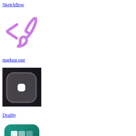
Sketchflow
markup.one
Draftly