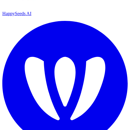
HappySeeds AI