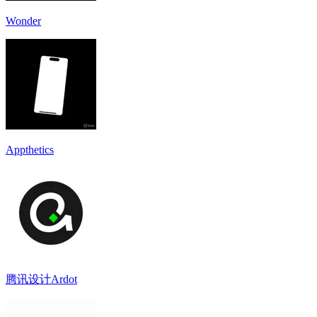
Wonder
Appthetics
腾讯设计Ardot