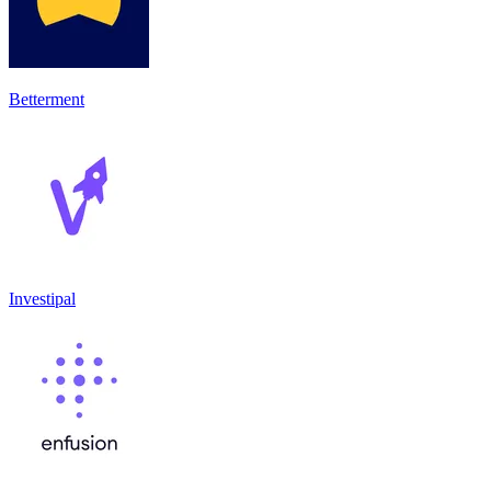
Betterment
Investipal