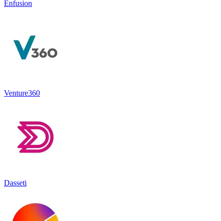
Enfusion
Venture360
Dasseti