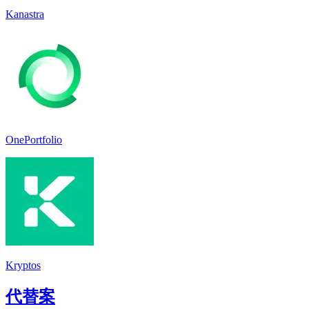
Kanastra
OnePortfolio
Kryptos
代替案