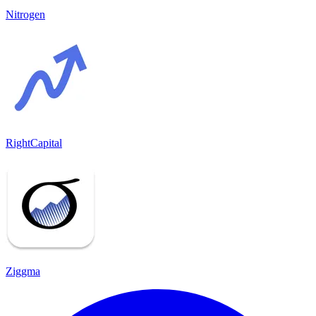
Nitrogen
RightCapital
Ziggma