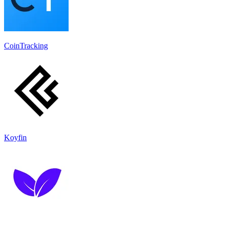
CoinTracking
Koyfin