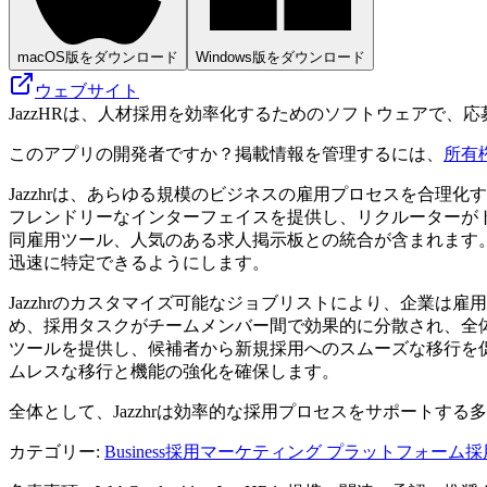
macOS版をダウンロード
Windows版をダウンロード
ウェブサイト
JazzHRは、人材採用を効率化するためのソフトウェアで、
このアプリの開発者ですか？掲載情報を管理するには、
所有
Jazzhrは、あらゆる規模のビジネスの雇用プロセスを合
フレンドリーなインターフェイスを提供し、リクルーターが
同雇用ツール、人気のある求人掲示板との統合が含まれます
迅速に特定できるようにします。
Jazzhrのカスタマイズ可能なジョブリストにより、企業
め、採用タスクがチームメンバー間で効果的に分散され、全体
ツールを提供し、候補者から新規採用へのスムーズな移行を促
ムレスな移行と機能の強化を確保します。
全体として、Jazzhrは効率的な採用プロセスをサポート
カテゴリー
:
Business
採用マーケティング プラットフォーム
採