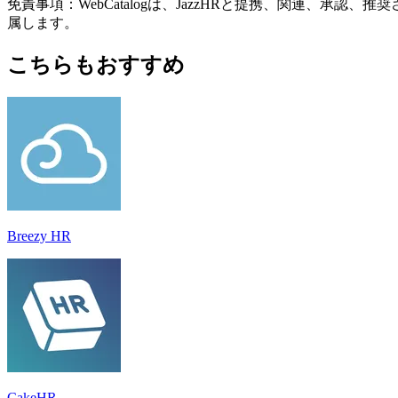
免責事項：WebCatalogは、JazzHRと提携、関連、
属します。
こちらもおすすめ
Breezy HR
CakeHR