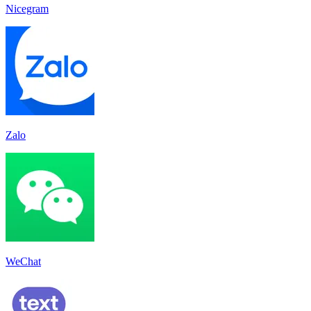
Nicegram
Zalo
WeChat