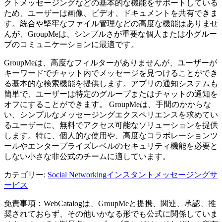
クトメッセージングなどの基本的な機能をサポートしている
ため、ユーザーは画像、ビデオ、ドキュメントを共有できま
す。統合や堅牢なファイル管理などの高度な機能はありませ
んが、GroupMeは、シンプルさが重要な個人または小グルー
プのコミュニケーションに最適です。
GroupMeは、高度なフィルターがありませんが、ユーザーが
キーワードでチャット内でメッセージを見つけることができ
る基本的な検索機能を提供します。アプリの通知システムも
簡単で、ユーザーは特定のグループまたはチャットの通知を
オフにすることができます。 GroupMeは、手間のかからな
い、シンプルなメッセージングエクスペリエンスを求めてい
るユーザーに、無料でアクセス可能なソリューションを提供
します。特に、個人的な使用や、高度なコラボレーションツ
ールやエンタープライズレベルのセキュリティ機能を必要と
しない小さな非公式のチームに適しています。
カテゴリー
:
Social Networking
インスタントメッセージングサ
ービス
免責事項：WebCatalogは、GroupMeと提携、関連、承認、推
奨されておらず、その他いかなる形でも公式に関係していま