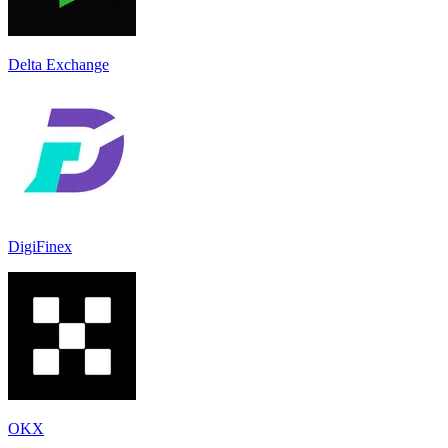
Delta Exchange
DigiFinex
OKX