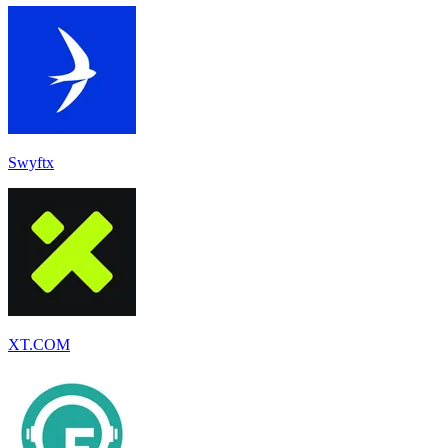
Swyftx
XT.COM