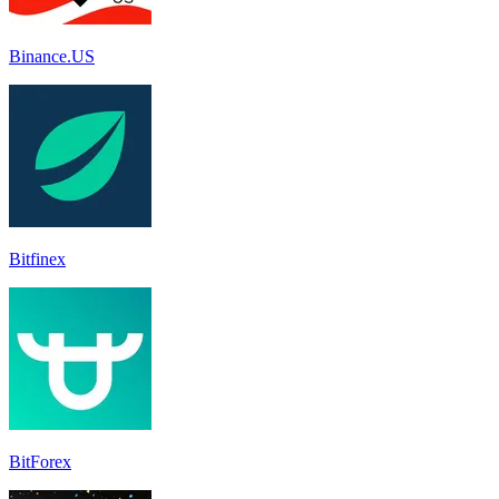
Binance.US
Bitfinex
BitForex