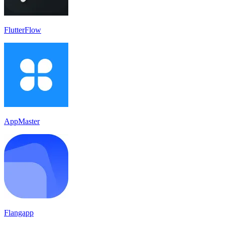
FlutterFlow
AppMaster
Flangapp